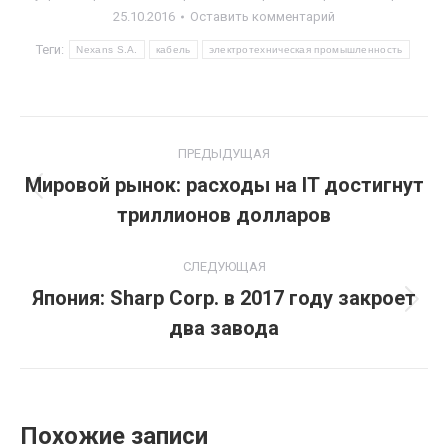
25.10.2016
Оставить комментарий
Теги:
Nexans S.A.
кабель
электротехническая промышленность
Навигация
ПРЕДЫДУЩАЯ
по
Мировой рынок: расходы на IT достигнут
Предыдущая
триллионов долларов
записям
запись:
СЛЕДУЮЩАЯ
Япония: Sharp Corp. в 2017 году закроет
Следующая
два завода
запись:
Похожие записи