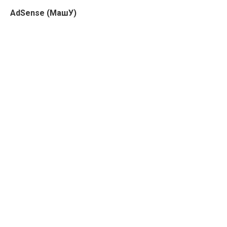
AdSense (МашУ)