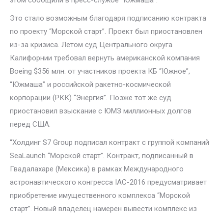
этом сообщили в пресс-службе “Южмаша”.
Это стало возможным благодаря подписанию контракта
по проекту “Морской старт”. Проект был приостановлен
из-за кризиса. Летом суд Центрального округа
Калифорнии требовал вернуть американской компания
Boeing $356 млн. от участников проекта КБ “Южное”,
“Южмаша” и российской ракетно-космической
корпорации (РКК) “Энергия”. Позже тот же суд
приостановил взыскание с ЮМЗ миллионных долгов
перед США.
“Холдинг S7 Group подписал контракт с группой компаний
SeaLaunch “Морской старт”. Контракт, подписанный в
Гвадалахаре (Мексика) в рамках Международного
астронавтического конгресса IAC-2016 предусматривает
приобретение имущественного комплекса “Морской
старт”. Новый владелец намерен вывести комплекс из