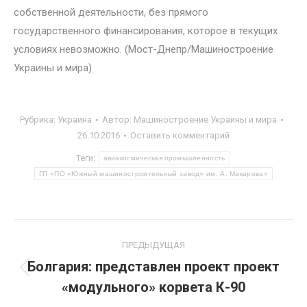
собственной деятельности, без прямого
государственного финансирования, которое в текущих
условиях невозможно. (Мост-Днепр/Машиностроение
Украины и мира)
Рубрика:
Украина
Автор:
Машиностроение Украины и мира
26.10.2016
Оставить комментарий
Теги:
авиакосмическая промышленность
ГП «ПО «Южный машиностроительный завод» им. А. Макарова»
Навигация
ПРЕДЫДУЩАЯ
по
Болгария: представлен проект проект
Предыдущая
«модульного» корвета К-90
записям
запись: