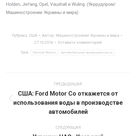
Holden, Jiefang, Opel, Vauxhall и Wuling. (Укррудпром/
Машиностроение Украины и мира)
Рубрика:
США
Автор:
Машиностроение Украины и мира
27.10.2016
Оставить комментарий
Теги:
General Motors
автомобильная промышленность
Навигация
ПРЕДЫДУЩАЯ
по
США: Ford Motor Co откажется от
использования воды в производстве
Предыдущая
записям
запись:
автомобилей
СЛЕДУЮЩАЯ