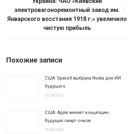
Украина: ЧАО «Киевский
электровагоноремонтный завод им.
Следующая
Январского восстания 1918 г.» увеличило
запись:
чистую прибыль
Похожие записи
США: SpaceX выбрала Nvidia для ИИ
будущего
07.08.2026
США: Apple меняет концепцию
будущих смарт-очков
06.08.2026