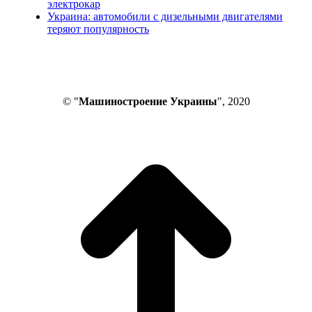
электрокар
Украина: автомобили с дизельными двигателями
теряют популярность
© "
Машиностроение Украины
", 2020
В