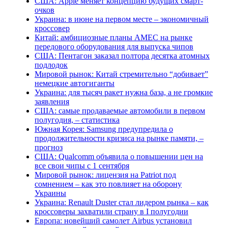
США: Apple меняет концепцию будущих смарт-
очков
Украина: в июне на первом месте – экономичный
кроссовер
Китай: амбициозные планы AMEC на рынке
передового оборудования для выпуска чипов
США: Пентагон заказал полтора десятка атомных
подлодок
Мировой рынок: Китай стремительно “добивает”
немецкие автогиганты
Украина: для тысяч ракет нужна база, а не громкие
заявления
США: самые продаваемые автомобили в первом
полугодия, – статистика
Южная Корея: Samsung предупредила о
продолжительности кризиса на рынке памяти, –
прогноз
США: Qualcomm объявила о повышении цен на
все свои чипы с 1 сентября
Мировой рынок: лицензия на Patriot под
сомнением – как это повлияет на оборону
Украины
Украина: Renault Duster стал лидером рынка – как
кроссоверы захватили страну в I полугодии
Европа: новейший самолет Airbus установил