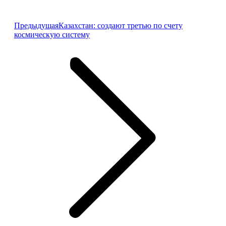
Предыдущая
Предыдущая
Казахстан: создают третью по счету
запись:
космическую систему