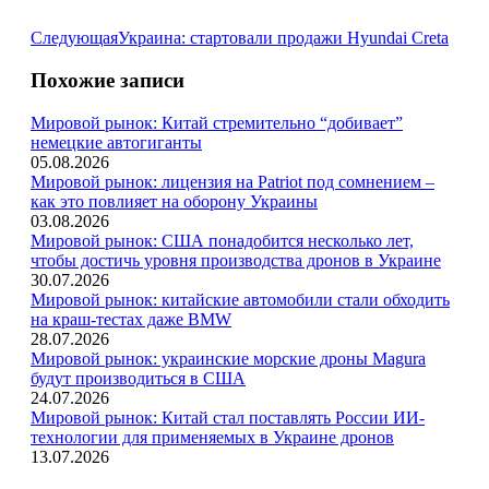
Следующая
Следующая
Украина: стартовали продажи Hyundai Creta
запись:
Похожие записи
Мировой рынок: Китай стремительно “добивает”
немецкие автогиганты
05.08.2026
Мировой рынок: лицензия на Patriot под сомнением –
как это повлияет на оборону Украины
03.08.2026
Мировой рынок: США понадобится несколько лет,
чтобы достичь уровня производства дронов в Украине
30.07.2026
Мировой рынок: китайские автомобили стали обходить
на краш-тестах даже BMW
28.07.2026
Мировой рынок: украинские морские дроны Magura
будут производиться в США
24.07.2026
Мировой рынок: Китай стал поставлять России ИИ-
технологии для применяемых в Украине дронов
13.07.2026