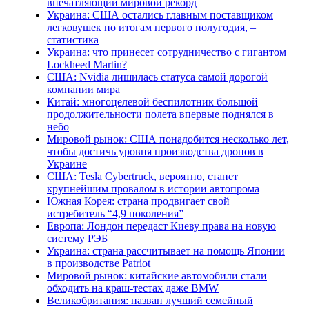
впечатляющий мировой рекорд
Украина: США остались главным поставщиком
легковушек по итогам первого полугодия, –
статистика
Украина: что принесет сотрудничество с гигантом
Lockheed Martin?
США: Nvidia лишилась статуса самой дорогой
компании мира
Китай: многоцелевой беспилотник большой
продолжительности полета впервые поднялся в
небо
Мировой рынок: США понадобится несколько лет,
чтобы достичь уровня производства дронов в
Украине
США: Tesla Cybertruck, вероятно, станет
крупнейшим провалом в истории автопрома
Южная Корея: страна продвигает свой
истребитель “4,9 поколения”
Европа: Лондон передаст Киеву права на новую
систему РЭБ
Украина: страна рассчитывает на помощь Японии
в производстве Patriot
Мировой рынок: китайские автомобили стали
обходить на краш-тестах даже BMW
Великобритания: назван лучший семейный