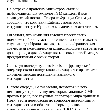
спутник для него.
На встрече с иранским министром связи и
информационных технологий Махмудом Ваези,
французский посол в Тегеране Франсуа Сенемауд
сообщил, что компания Eutelsat стремится к
сотрудничеству с Иранским космическим агентством.
Он заявил, что компания готовит проект своих
предложений для участия в тендере на строительство
спутника для Ирана, заявив, что ирано-французская
совместная экономическая комиссия должна встретиться
до конца года для обсуждения торговых связей между
предприятиями с обеих сторон.
Сенемауд подчеркнул, что Eutelsat и французский
оператор связи Orange также обсуждают с иранскими
фирмами методы повышения взаимного
сотрудничества.
В свою очередь, Ваези заевил, несмотря на всю
негативную пропаганду некоторых западных СМИ
против Ирана, все крупные операторы мира пришли в
Иран, вести переговоры по вопросам инвестиций и
сотрудничества в области информационно-
коммуникационных технологий (ИКТ). (Iran.ru/