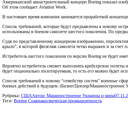
Американский авиастроительный концерн Boeing показал изобр
Об этом сообщает Aviation Week.
В настоящее время компания занимается проработкой концепции
Список требований, которые будут предъявлены к новому ист
использованы в боевом самолете шестого поколения. По предва
Судя по представленному концерном изображению, перспектив
крыло”, в которой фюзеляж самолета четко выражен и за счет 
Истребитель шестого поколения по версии Boeing не будет име
Вероятно истребитель сможет выполнять крейсерские полеты 
будет опционально пилотируемым, то есть его можно будет исп
Список требований к новому “семейству систем” военные сфор
боевых действий в будущем. (БизнесЦензор/Машиностроение 
Рубрика:
США
Автор:
Машиностроение Украины и мира
07.11.
Теги:
Boeing Co
авиакосмическая промышленность
Навигация
по
записям