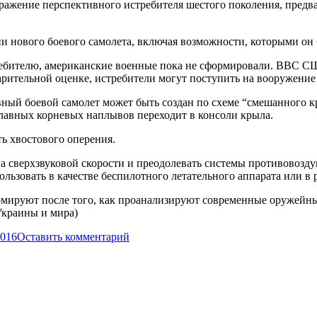
ажение перспективного истребителя шестого поколения, предва
 нового боевого самолета, включая возможности, которыми он б
ребителю, американские военные пока не сформировали. ВВС С
рительной оценке, истребители могут поступить на вооружение 
ный боевой самолет может быть создан по схеме “смешанного к
плавных корневых наплывов переходит в консоли крыла.
ть хвостового оперения.
на сверхзвуковой скорости и преодолевать системы противовоз
ользовать в качестве беспилотного летательного аппарата или в
мируют после того, как проанализируют современные оружейные 
Украины и мира)
2016
Оставить комментарий