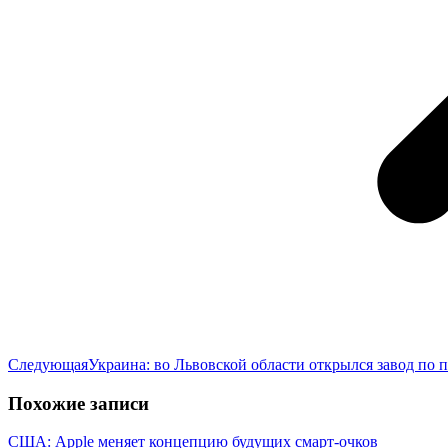
Следующая
Следующая
Украина: во Львовской области открылся завод по
запись:
Похожие записи
США: Apple меняет концепцию будущих смарт-очков