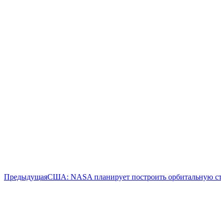
Предыдущая
Предыдущая
США: NASA планирует построить орбитальную ст
запись: