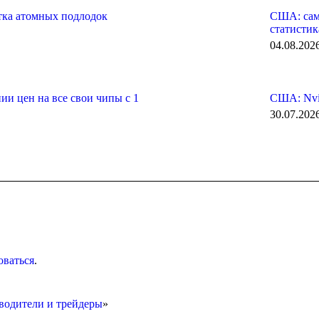
тка атомных подлодок
США: сам
статистик
04.08.202
и цен на все свои чипы с 1
США: Nvi
30.07.202
оваться
.
дители и трейдеры
»