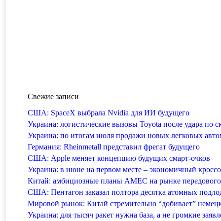
Свежие записи
США: SpaceX выбрала Nvidia для ИИ будущего
Украина: логистические вызовы Toyota после удара по с
Украина: по итогам июля продажи новых легковых автом
Германия: Rheinmetall представил фрегат будущего
США: Apple меняет концепцию будущих смарт-очков
Украина: в июне на первом месте – экономичный кросс
Китай: амбициозные планы AMEC на рынке передового 
США: Пентагон заказал полтора десятка атомных подло
Мировой рынок: Китай стремительно “добивает” немец
Украина: для тысяч ракет нужна база, а не громкие заяв