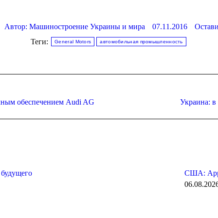
Автор:
Машиностроение Украины и мира
07.11.2016
Остави
Теги:
General Motors
автомобильная промышленность
Следующая
мным обеспечением Audi AG
Украина: в
запись:
 будущего
США: App
06.08.202