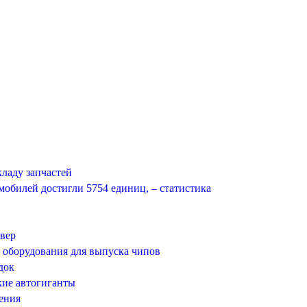
кладу запчастей
обилей достигли 5754 единиц, – статистика
овер
оборудования для выпуска чипов
док
кие автогиганты
ления