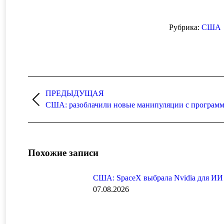
Рубрика:
США
Навигация
по
ПРЕДЫДУЩАЯ
Предыдущая
США: разоблачили новые манипуляции с програм
записям
запись:
Похожие записи
США: SpaceX выбрала Nvidia для ИИ
07.08.2026