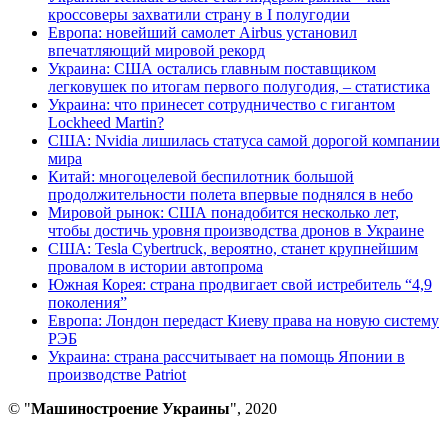
кроссоверы захватили страну в I полугодии
Европа: новейший самолет Airbus установил
впечатляющий мировой рекорд
Украина: США остались главным поставщиком
легковушек по итогам первого полугодия, – статистика
Украина: что принесет сотрудничество с гигантом
Lockheed Martin?
США: Nvidia лишилась статуса самой дорогой компании
мира
Китай: многоцелевой беспилотник большой
продолжительности полета впервые поднялся в небо
Мировой рынок: США понадобится несколько лет,
чтобы достичь уровня производства дронов в Украине
США: Tesla Cybertruck, вероятно, станет крупнейшим
провалом в истории автопрома
Южная Корея: страна продвигает свой истребитель “4,9
поколения”
Европа: Лондон передаст Киеву права на новую систему
РЭБ
Украина: страна рассчитывает на помощь Японии в
производстве Patriot
© "
Машиностроение Украины
", 2020
В