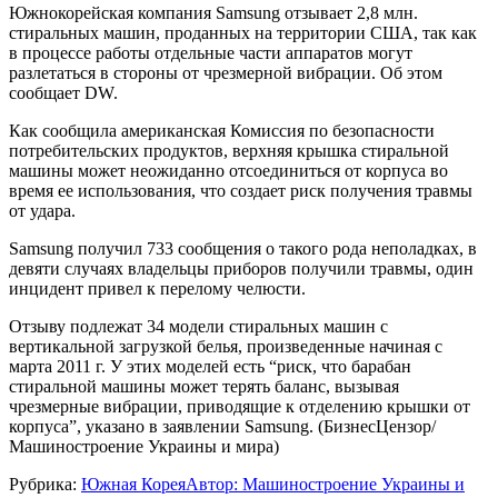
Южнокорейская компания Samsung отзывает 2,8 млн.
стиральных машин, проданных на территории США, так как
в процессе работы отдельные части аппаратов могут
разлетаться в стороны от чрезмерной вибрации. Об этом
сообщает DW.
Как сообщила американская Комиссия по безопасности
потребительских продуктов, верхняя крышка стиральной
машины может неожиданно отсоединиться от корпуса во
время ее использования, что создает риск получения травмы
от удара.
Samsung получил 733 сообщения о такого рода неполадках, в
девяти случаях владельцы приборов получили травмы, один
инцидент привел к перелому челюсти.
Отзыву подлежат 34 модели стиральных машин с
вертикальной загрузкой белья, произведенные начиная с
марта 2011 г. У этих моделей есть “риск, что барабан
стиральной машины может терять баланс, вызывая
чрезмерные вибрации, приводящие к отделению крышки от
корпуса”, указано в заявлении Samsung. (БизнесЦензор/
Машиностроение Украины и мира)
Рубрика:
Южная Корея
Автор:
Машиностроение Украины и