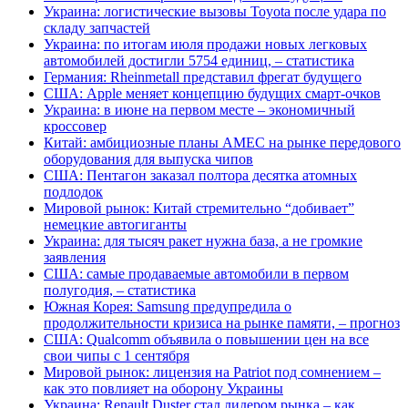
Украина: логистические вызовы Toyota после удара по
складу запчастей
Украина: по итогам июля продажи новых легковых
автомобилей достигли 5754 единиц, – статистика
Германия: Rheinmetall представил фрегат будущего
США: Apple меняет концепцию будущих смарт-очков
Украина: в июне на первом месте – экономичный
кроссовер
Китай: амбициозные планы AMEC на рынке передового
оборудования для выпуска чипов
США: Пентагон заказал полтора десятка атомных
подлодок
Мировой рынок: Китай стремительно “добивает”
немецкие автогиганты
Украина: для тысяч ракет нужна база, а не громкие
заявления
США: самые продаваемые автомобили в первом
полугодия, – статистика
Южная Корея: Samsung предупредила о
продолжительности кризиса на рынке памяти, – прогноз
США: Qualcomm объявила о повышении цен на все
свои чипы с 1 сентября
Мировой рынок: лицензия на Patriot под сомнением –
как это повлияет на оборону Украины
Украина: Renault Duster стал лидером рынка – как