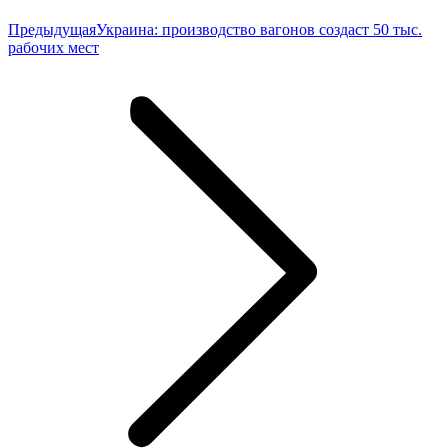
Предыдущая
Предыдущая
Украина: производство вагонов создаст 50 тыс.
запись:
рабочих мест