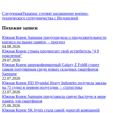
Следующая
Следующая
Украина: готовят расширение военно-
запись:
технического сотрудничества с Индонезией
Похожие записи
Южная Корея: Samsung предупредила о продолжительности
кризиса на рынке памяти, – прогноз
04.08.2026
Южная Корея: страна продвигает свой истребитель “4,9
поколения”
29.07.2026
Южная Корея: широкоформатный Galaxy Z Fold8 станет
самым популярным среди новых складных смартфонов
Samsung
22.07.2026
Южная Корея: HD Hyundai Heavy Industries получила заказы
на 71 судно в первом полугодии, – статистика
22.07.2026
Южная Корея: Samsung представила самую быструю в мире
память для смартфонов
25.06.2026
Южная Корея: SK hynix стала самой дорогой компанией