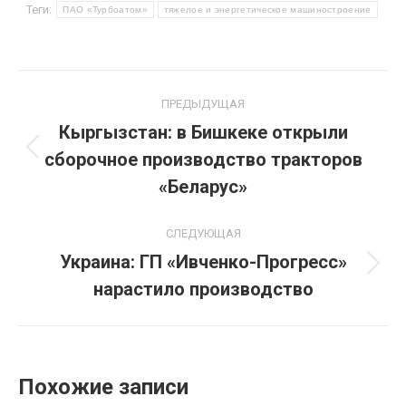
Теги:
ПАО «Турбоатом»
тяжелое и энергетическое машиностроение
Навигация
ПРЕДЫДУЩАЯ
по
Кыргызстан: в Бишкеке открыли
сборочное производство тракторов
Предыдущая
записям
запись:
«Беларус»
СЛЕДУЮЩАЯ
Украина: ГП «Ивченко-Прогресс»
Следующая
нарастило производство
запись:
Похожие записи