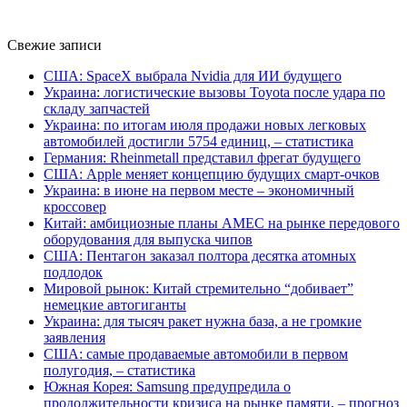
Свежие записи
США: SpaceX выбрала Nvidia для ИИ будущего
Украина: логистические вызовы Toyota после удара по
складу запчастей
Украина: по итогам июля продажи новых легковых
автомобилей достигли 5754 единиц, – статистика
Германия: Rheinmetall представил фрегат будущего
США: Apple меняет концепцию будущих смарт-очков
Украина: в июне на первом месте – экономичный
кроссовер
Китай: амбициозные планы AMEC на рынке передового
оборудования для выпуска чипов
США: Пентагон заказал полтора десятка атомных
подлодок
Мировой рынок: Китай стремительно “добивает”
немецкие автогиганты
Украина: для тысяч ракет нужна база, а не громкие
заявления
США: самые продаваемые автомобили в первом
полугодия, – статистика
Южная Корея: Samsung предупредила о
продолжительности кризиса на рынке памяти, – прогноз