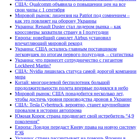
США: Qualcomm объявила о повышении цен на все
свои чипы с 1 сентября
Мировой рынок: лицензия на Patriot под сомнением –
как это повлияет на оборону Украины
Украина: Renault Duster стал лидером рынка – как
кроссоверы захватили страну в I полугодии
Европа: новейший самолет Airbus установил
впечатляющий мировой рекорд
Украина: США остались главным поставщиком
легковушек по итогам первого полугодия, – статистика
Украина: что принесет сотрудничество с гигантом
Lockheed Martin?
США: Nvidia лишилась статуса самой дорогой компании
мира
Китай: многоцелевой беспилотник большой
продолжительности полета впервые поднялся в небо
Мировой рынок: США понадобится несколько лет,
чтобы достичь уровня производства дронов в Украине
США: Tesla Cybertruck, вероятно, станет крупнейшим
провалом в истории автопрома
Южная Корея: страна продвигает свой истребитель “4,9
поколения”
Европа: Лондон передаст Киеву права на новую систему
РЭБ
Украина: страна рассчитывает на помощь Японии в