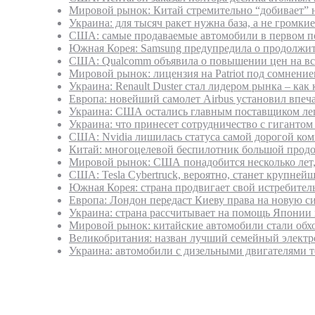
Мировой рынок: Китай стремительно “добивает” 
Украина: для тысяч ракет нужна база, а не громки
США: самые продаваемые автомобили в первом по
Южная Корея: Samsung предупредила о продолжите
США: Qualcomm объявила о повышении цен на все
Мировой рынок: лицензия на Patriot под сомнение
Украина: Renault Duster стал лидером рынка – как
Европа: новейший самолет Airbus установил впе
Украина: США остались главным поставщиком легк
Украина: что принесет сотрудничество с гигантом
США: Nvidia лишилась статуса самой дорогой ко
Китай: многоцелевой беспилотник большой продо
Мировой рынок: США понадобится несколько лет,
США: Tesla Cybertruck, вероятно, станет крупне
Южная Корея: страна продвигает свой истребитель
Европа: Лондон передаст Киеву права на новую с
Украина: страна рассчитывает на помощь Японии в
Мировой рынок: китайские автомобили стали обх
Великобритания: назван лучший семейный электр
Украина: автомобили с дизельными двигателями 