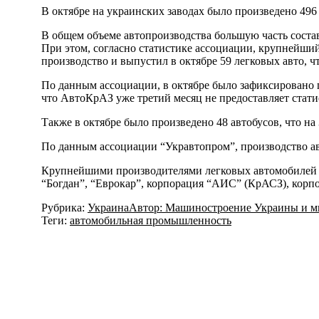
В октябре на украинских заводах было произведено 496 
В общем объеме автопроизводства большую часть состав
При этом, согласно статистике ассоциации, крупнейши
производство и выпустил в октябре 59 легковых авто, 
По данным ассоциации, в октябре было зафиксировано п
что АвтоКрАЗ уже третий месяц не предоставляет стати
Также в октябре было произведено 48 автобусов, что на
По данным ассоциации “Укравтопром”, производство автот
Крупнейшими производителями легковых автомобилей и
“Богдан”, “Еврокар”, корпорация “АИС” (КрАСЗ), корп
Рубрика:
Украина
Автор:
Машиностроение Украины и м
Теги:
автомобильная промышленность
Навигация
по
записям