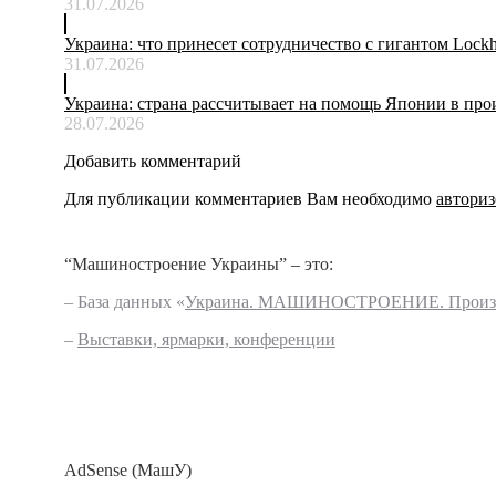
31.07.2026
Украина: что принесет сотрудничество с гигантом Lockh
31.07.2026
Украина: страна рассчитывает на помощь Японии в произ
28.07.2026
Добавить комментарий
Для публикации комментариев Вам необходимо
авториз
“Машиностроение Украины” – это:
– База данных «
Украина. МАШИНОСТРОЕНИЕ. Произво
–
Выставки, ярмарки, конференции
AdSense (МашУ)