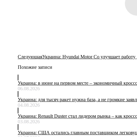
Следующая
Следующая
Украина: Hyundai Motor Co улучшает работу
запись:
Похожие записи
Украина: в июне на первом месте – экономичный кросс
06.08.2026
Украина: для тысяч ракет нужна база, а не громкие заяв
04.08.2026
Украина: Renault Duster стал лидером рынка – как кросс
03.08.2026
Украина: США остались главным поставщиком легковуше