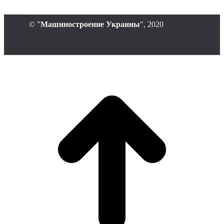
© "
Машиностроение Украины
", 2020
В