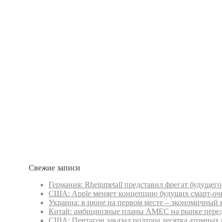
Свежие записи
Германия: Rheinmetall представил фрегат будущего
США: Apple меняет концепцию будущих смарт-оч
Украина: в июне на первом месте – экономичный 
Китай: амбициозные планы AMEC на рынке перед
США: Пентагон заказал полтора десятка атомных