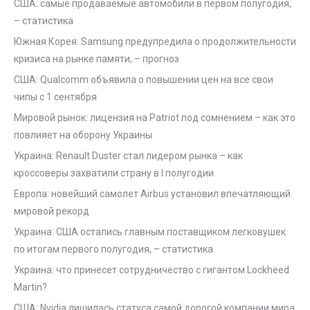
США: самые продаваемые автомобили в первом полугодия,
– статистика
Южная Корея: Samsung предупредила о продолжительности
кризиса на рынке памяти, – прогноз
США: Qualcomm объявила о повышении цен на все свои
чипы с 1 сентября
Мировой рынок: лицензия на Patriot под сомнением – как это
повлияет на оборону Украины
Украина: Renault Duster стал лидером рынка – как
кроссоверы захватили страну в I полугодии
Европа: новейший самолет Airbus установил впечатляющий
мировой рекорд
Украина: США остались главным поставщиком легковушек
по итогам первого полугодия, – статистика
Украина: что принесет сотрудничество с гигантом Lockheed
Martin?
США: Nvidia лишилась статуса самой дорогой компании мира