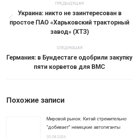
ПРЕДЫДУЩАЯ
по
Украина: никто не заинтересован в
простое ПАО «Харьковский тракторный
Предыдущая
записям
запись:
завод» (ХТЗ)
СЛЕДУЮЩАЯ
Германия: в Бундестаге одобрили закупку
Следующая
пяти корветов для ВМС
запись:
Похожие записи
Мировой рынок: Китай стремительно
“добивает” немецкие автогиганты
05.08.2026