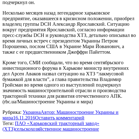
подчеркнул он.
Несколько месяцев назад легендарное харьковское
предприятие, оказавшееся в кризисном положении, приобрел
владелец группы DCH Александр Ярославский. Ситуацию
вокруг предприятия Ярославский, согласно информации
пресс-службы DCH и руководства ХТЗ, детально описывал во
время личных встреч с президентом Украины Петром
Порошенко, послом США в Украине Мари Йованович, а
также с ее предшественником Джеффри Пайеттом.
Кроме того, СМИ сообщали, что во время сентябрьского
инвестиционного форума в Харькове министр внутренних
дел Арсен Аваков назвал ситуацию на ХТЗ “лакмусовой
бумажкой для власти”, а глава правительства Владимир
Гройсман во время одного из выступлений подчеркнул
значимость машиностроительной отрасли и производства
тракторной техники для развития отечественного АПК.
(rbc.ua/Машиностроение Украины и мира)
Рубрика:
Украина
Автор:
Машиностроение Украины и
мира
16.11.2016
Оставить комментарий
Теги:
ПАО «Харьковский тракторный завод»
(ХТЗ)
сельскохозяйственное машиностроение
Навигация