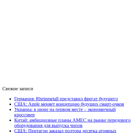
Свежие записи
Германия: Rheinmetall представил фрегат будущего
США: Apple меняет концепцию будущих смарт-очков
Украина: в июне на первом месте – экономичный
кроссовер
Китай: амбициозные планы AMEC на рынке передового
оборудования для выпуска чипов
США: Пентагон заказал полтора десятка атомных