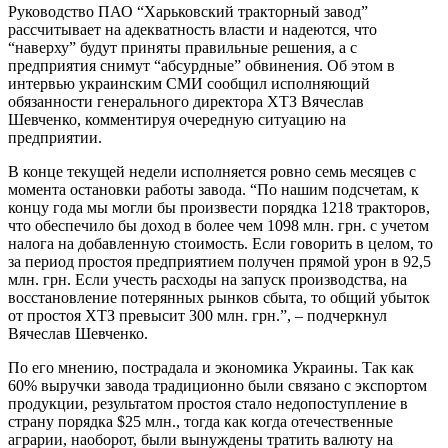
Руководство ПАО “Харьковский тракторный завод”
рассчитывает на адекватность власти и надеются, что
“наверху” будут приняты правильные решения, а с
предприятия снимут “абсурдные” обвинения. Об этом в
интервью украинским СМИ сообщил исполняющий
обязанности генерального директора ХТЗ Вячеслав
Шевченко, комментируя очередную ситуацию на
предприятии.
В конце текущей недели исполняется ровно семь месяцев с
момента остановки работы завода. “По нашим подсчетам, к
концу года мы могли бы произвести порядка 1218 тракторов,
что обеспечило бы доход в более чем 1098 млн. грн. с учетом
налога на добавленную стоимость. Если говорить в целом, то
за период простоя предприятием получен прямой урон в 92,5
млн. грн. Если учесть расходы на запуск производства, на
восстановление потерянных рынков сбыта, то общий убыток
от простоя ХТЗ превысит 300 млн. грн.”, – подчеркнул
Вячеслав Шевченко.
По его мнению, пострадала и экономика Украины. Так как
60% выручки завода традиционно были связано с экспортом
продукции, результатом простоя стало недопоступление в
страну порядка $25 млн., тогда как когда отечественные
аграрии, наоборот, были вынуждены тратить валюту на