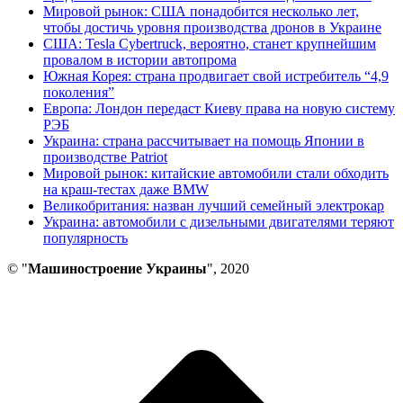
Мировой рынок: США понадобится несколько лет,
чтобы достичь уровня производства дронов в Украине
США: Tesla Cybertruck, вероятно, станет крупнейшим
провалом в истории автопрома
Южная Корея: страна продвигает свой истребитель “4,9
поколения”
Европа: Лондон передаст Киеву права на новую систему
РЭБ
Украина: страна рассчитывает на помощь Японии в
производстве Patriot
Мировой рынок: китайские автомобили стали обходить
на краш-тестах даже BMW
Великобритания: назван лучший семейный электрокар
Украина: автомобили с дизельными двигателями теряют
популярность
© "
Машиностроение Украины
", 2020
В