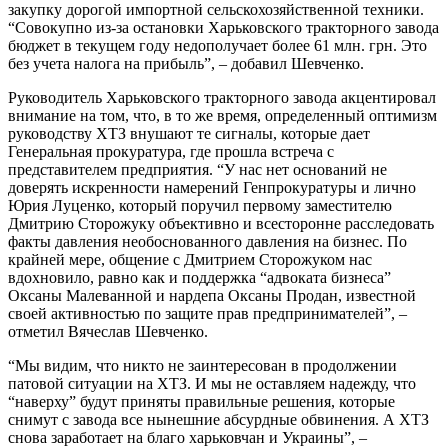
закупку дорогой импортной сельскохозяйственной техники.
“Совокупно из-за остановки Харьковского тракторного завода
бюджет в текущем году недополучает более 61 млн. грн. Это
без учета налога на прибыль”, – добавил Шевченко.
Руководитель Харьковского тракторного завода акцентировал
внимание на том, что, в то же время, определенный оптимизм
руководству ХТЗ внушают те сигналы, которые дает
Генеральная прокуратура, где прошла встреча с
представителем предприятия. “У нас нет оснований не
доверять искренности намерений Генпрокуратуры и лично
Юрия Луценко, который поручил первому заместителю
Дмитрию Сторожуку объективно и всесторонне расследовать
факты давления необоснованного давления на бизнес. По
крайней мере, общение с Дмитрием Сторожуком нас
вдохновило, равно как и поддержка “адвоката бизнеса”
Оксаны Малеванной и нардепа Оксаны Продан, известной
своей активностью по защите прав предпринимателей”, –
отметил Вячеслав Шевченко.
“Мы видим, что никто не заинтересован в продолжении
патовой ситуации на ХТЗ. И мы не оставляем надежду, что
“наверху” будут приняты правильные решения, которые
снимут с завода все нынешние абсурдные обвинения. А ХТЗ
снова заработает на благо харьковчан и Украины”, –