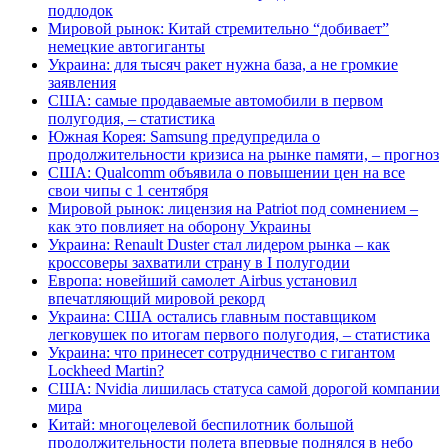
подлодок
Мировой рынок: Китай стремительно “добивает”
немецкие автогиганты
Украина: для тысяч ракет нужна база, а не громкие
заявления
США: самые продаваемые автомобили в первом
полугодия, – статистика
Южная Корея: Samsung предупредила о
продолжительности кризиса на рынке памяти, – прогноз
США: Qualcomm объявила о повышении цен на все
свои чипы с 1 сентября
Мировой рынок: лицензия на Patriot под сомнением –
как это повлияет на оборону Украины
Украина: Renault Duster стал лидером рынка – как
кроссоверы захватили страну в I полугодии
Европа: новейший самолет Airbus установил
впечатляющий мировой рекорд
Украина: США остались главным поставщиком
легковушек по итогам первого полугодия, – статистика
Украина: что принесет сотрудничество с гигантом
Lockheed Martin?
США: Nvidia лишилась статуса самой дорогой компании
мира
Китай: многоцелевой беспилотник большой
продолжительности полета впервые поднялся в небо