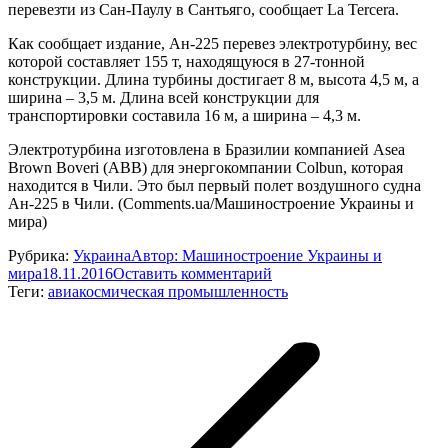
перевезти из Сан-Паулу в Сантьяго, сообщает La Tercera.
Как сообщает издание, Ан-225 перевез электротурбину, вес
которой составляет 155 т, находящуюся в 27-тонной
конструкции. Длина турбины достигает 8 м, высота 4,5 м, а
ширина – 3,5 м. Длина всей конструкции для
транспортировки составила 16 м, а ширина – 4,3 м.
Электротурбина изготовлена в Бразилии компанией Asea
Brown Boveri (ABB) для энергокомпании Colbun, которая
находится в Чили. Это был первый полет воздушного судна
Ан-225 в Чили. (Comments.ua/Машиностроение Украины и
мира)
Рубрика:
Украина
Автор:
Машиностроение Украины и
мира
18.11.2016
Оставить комментарий
Теги:
авиакосмическая промышленность
Навигация
по
записям