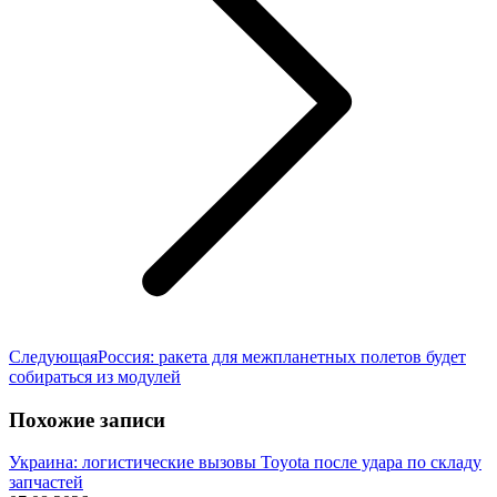
Следующая
Следующая
Россия: ракета для межпланетных полетов будет
запись:
собираться из модулей
Похожие записи
Украина: логистические вызовы Toyota после удара по складу
запчастей