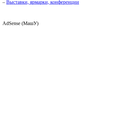
–
Выставки, ярмарки, конференции
AdSense (МашУ)