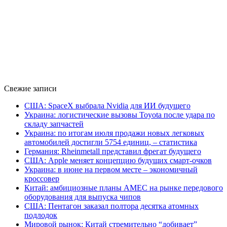
Свежие записи
США: SpaceX выбрала Nvidia для ИИ будущего
Украина: логистические вызовы Toyota после удара по
складу запчастей
Украина: по итогам июля продажи новых легковых
автомобилей достигли 5754 единиц, – статистика
Германия: Rheinmetall представил фрегат будущего
США: Apple меняет концепцию будущих смарт-очков
Украина: в июне на первом месте – экономичный
кроссовер
Китай: амбициозные планы AMEC на рынке передового
оборудования для выпуска чипов
США: Пентагон заказал полтора десятка атомных
подлодок
Мировой рынок: Китай стремительно “добивает”