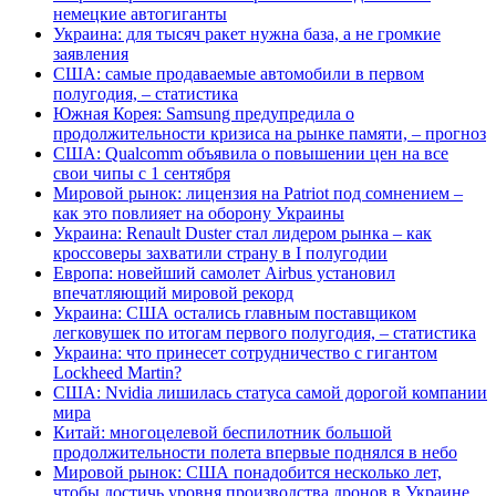
немецкие автогиганты
Украина: для тысяч ракет нужна база, а не громкие
заявления
США: самые продаваемые автомобили в первом
полугодия, – статистика
Южная Корея: Samsung предупредила о
продолжительности кризиса на рынке памяти, – прогноз
США: Qualcomm объявила о повышении цен на все
свои чипы с 1 сентября
Мировой рынок: лицензия на Patriot под сомнением –
как это повлияет на оборону Украины
Украина: Renault Duster стал лидером рынка – как
кроссоверы захватили страну в I полугодии
Европа: новейший самолет Airbus установил
впечатляющий мировой рекорд
Украина: США остались главным поставщиком
легковушек по итогам первого полугодия, – статистика
Украина: что принесет сотрудничество с гигантом
Lockheed Martin?
США: Nvidia лишилась статуса самой дорогой компании
мира
Китай: многоцелевой беспилотник большой
продолжительности полета впервые поднялся в небо
Мировой рынок: США понадобится несколько лет,
чтобы достичь уровня производства дронов в Украине