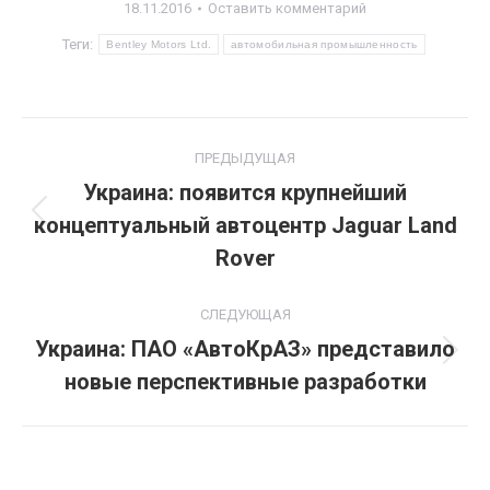
18.11.2016
Оставить комментарий
Теги:
Bentley Motors Ltd.
автомобильная промышленность
Навигация
ПРЕДЫДУЩАЯ
по
Украина: появится крупнейший
концептуальный автоцентр Jaguar Land
Предыдущая
записям
запись:
Rover
СЛЕДУЮЩАЯ
Украина: ПАО «АвтоКрАЗ» представило
Следующая
новые перспективные разработки
запись: