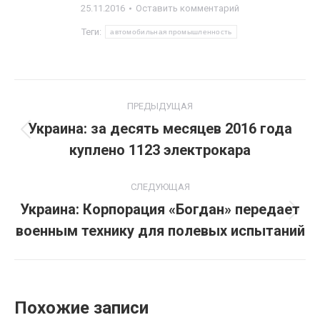
25.11.2016
Оставить комментарий
Теги:
автомобильная промышленность
Навигация
ПРЕДЫДУЩАЯ
по
Украина: за десять месяцев 2016 года
Предыдущая
куплено 1123 электрокара
записям
запись:
СЛЕДУЮЩАЯ
Украина: Корпорация «Богдан» передает
Следующая
военным технику для полевых испытаний
запись:
Похожие записи