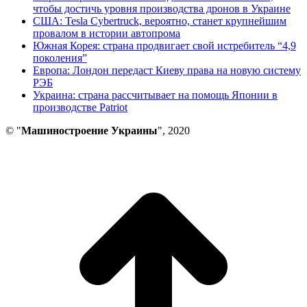
чтобы достичь уровня производства дронов в Украине
США: Tesla Cybertruck, вероятно, станет крупнейшим
провалом в истории автопрома
Южная Корея: страна продвигает свой истребитель “4,9
поколения”
Европа: Лондон передаст Киеву права на новую систему
РЭБ
Украина: страна рассчитывает на помощь Японии в
производстве Patriot
© "
Машиностроение Украины
", 2020
В