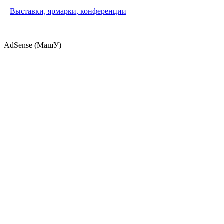
–
Выставки, ярмарки, конференции
AdSense (МашУ)