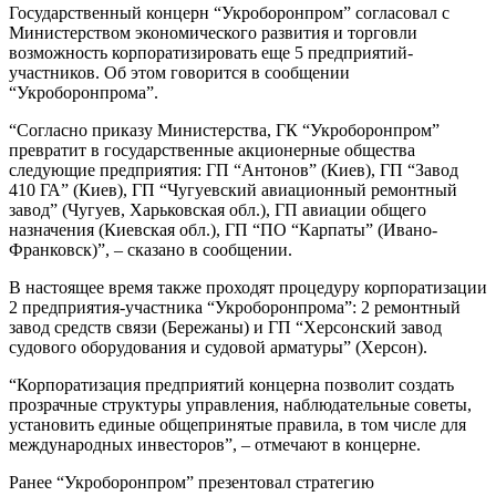
Государственный концерн “Укроборонпром” согласовал с
Министерством экономического развития и торговли
возможность корпоратизировать еще 5 предприятий-
участников. Об этом говорится в сообщении
“Укроборонпрома”.
“Согласно приказу Министерства, ГК “Укроборонпром”
превратит в государственные акционерные общества
следующие предприятия: ГП “Антонов” (Киев), ГП “Завод
410 ГА” (Киев), ГП “Чугуевский авиационный ремонтный
завод” (Чугуев, Харьковская обл.), ГП авиации общего
назначения (Киевская обл.), ГП “ПО “Карпаты” (Ивано-
Франковск)”, – сказано в сообщении.
В настоящее время также проходят процедуру корпоратизации
2 предприятия-участника “Укроборонпрома”: 2 ремонтный
завод средств связи (Бережаны) и ГП “Херсонский завод
судового оборудования и судовой арматуры” (Херсон).
“Корпоратизация предприятий концерна позволит создать
прозрачные структуры управления, наблюдательные советы,
установить единые общепринятые правила, в том числе для
международных инвесторов”, – отмечают в концерне.
Ранее “Укроборонпром” презентовал стратегию