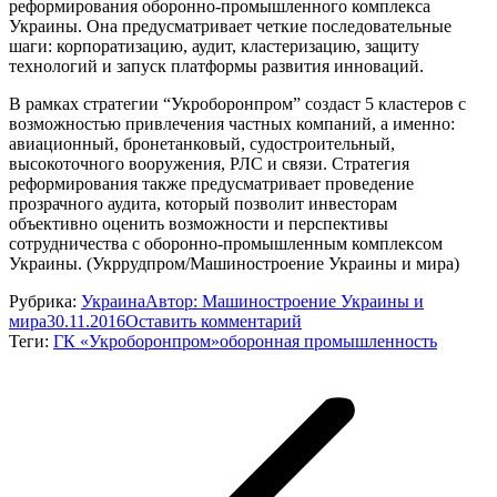
реформирования оборонно-промышленного комплекса
Украины. Она предусматривает четкие последовательные
шаги: корпоратизацию, аудит, кластеризацию, защиту
технологий и запуск платформы развития инноваций.
В рамках стратегии “Укроборонпром” создаст 5 кластеров с
возможностью привлечения частных компаний, а именно:
авиационный, бронетанковый, судостроительный,
высокоточного вооружения, РЛС и связи. Стратегия
реформирования также предусматривает проведение
прозрачного аудита, который позволит инвесторам
объективно оценить возможности и перспективы
сотрудничества с оборонно-промышленным комплексом
Украины. (Укррудпром/Машиностроение Украины и мира)
Рубрика:
Украина
Автор:
Машиностроение Украины и
мира
30.11.2016
Оставить комментарий
Теги:
ГК «Укроборонпром»
оборонная промышленность
Навигация
по
записям