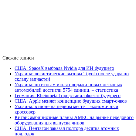
Свежие записи
США: SpaceX выбрала Nvidia для ИИ будущего
Украина: логистические вызовы Toyota после удара по
складу запчастей
Украина: по итогам июля продажи новых легковых
автомобилей достигли 5754 единиц, – статистика
Германия: Rheinmetall представил фрегат будущего
США: Apple меняет концепцию будущих смарт-очков
Украина: в июне на первом месте – экономичный
кроссовер
Китай: амбициозные планы AMEC на рынке передового
оборудования для выпуска чипов
США: Пентагон заказал полтора десятка атомных
подлодок