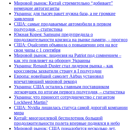
Мировой рынок: Китай стремительно “добивает”
немецкие автогиганты
Украина: для тысяч ракет нужна база, а не громкие
заявления
США: самые продаваемые автомобили в первом
полугодия, – статистика
Южная Корея: Samsung предупредила о
продолжительности кризиса на рынке памяти, – прогноз
США: Qualcomm объявила о повышении цен на все
свои чипы с 1 сентября
Мировой рынок: лицензия на Patriot под сомнением –
как это повлияет на оборону Украины
Украина: Renault Duster стал лидером рынка – как
кроссоверы захватили страну в I полугодии
Европа: новейший самолет Airbus установил
впечатляющий мировой рекорд
Украина: США остались главным поставщиком
легковушек по итогам первого полугодия, – статистика
Украина: что принесет сотрудничество с гигантом
Lockheed Martin?
США: Nvidia лишилась статуса самой дорогой компании
мира
Китай: многоцелевой беспилотник большой
продолжительности полета впервые поднялся в небо
Мировой рынок: США понадобится несколько лет,