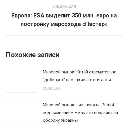
СЛЕДУЮЩАЯ
Европа: ESA выделит 350 млн. евро на
Следующая
постройку марсохода «Пастер»
запись:
Похожие записи
Мировой рынок: Китай стремительно
“добивает” немецкие автогиганты
05.08.2026
Мировой рынок: лицензия на Patriot
под сомнением – как это повлияет на
оборону Украины