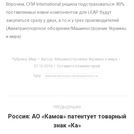
Впрочем, CFM International решила подстраховаться: 80%
поставляемых извне компонентов для LEAP будут
закупаться сразу у двух, а то и у трех производителей.
(Авиатранспортное обозрение/Машиностроение Украины
и мира)
Рубрика:
Мир
Автор:
Машиностроение Украины и мира
07.12.2016
Оставить комментарий
Теги:
авиакосмическая промышленность
Навигация
ПРЕДЫДУЩАЯ
по
Россия: АО «Камов» патентует товарный
Предыдущая
знак «Ка»
записям
запись: