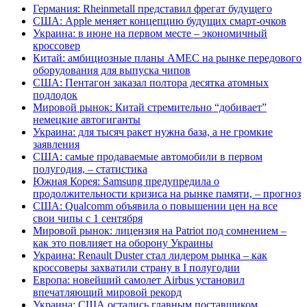
Германия: Rheinmetall представил фрегат будущего
США: Apple меняет концепцию будущих смарт-очков
Украина: в июне на первом месте – экономичный
кроссовер
Китай: амбициозные планы AMEC на рынке передового
оборудования для выпуска чипов
США: Пентагон заказал полтора десятка атомных
подлодок
Мировой рынок: Китай стремительно “добивает”
немецкие автогиганты
Украина: для тысяч ракет нужна база, а не громкие
заявления
США: самые продаваемые автомобили в первом
полугодия, – статистика
Южная Корея: Samsung предупредила о
продолжительности кризиса на рынке памяти, – прогноз
США: Qualcomm объявила о повышении цен на все
свои чипы с 1 сентября
Мировой рынок: лицензия на Patriot под сомнением –
как это повлияет на оборону Украины
Украина: Renault Duster стал лидером рынка – как
кроссоверы захватили страну в I полугодии
Европа: новейший самолет Airbus установил
впечатляющий мировой рекорд
Украина: США остались главным поставщиком