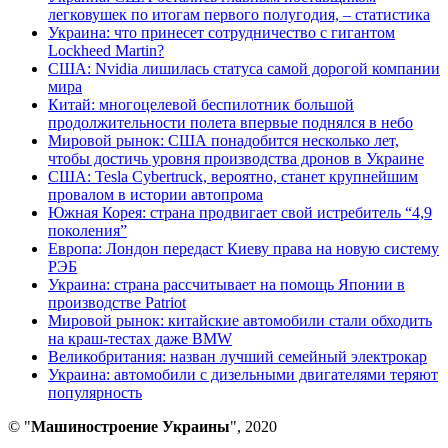
легковушек по итогам первого полугодия, – статистика
Украина: что принесет сотрудничество с гигантом
Lockheed Martin?
США: Nvidia лишилась статуса самой дорогой компании
мира
Китай: многоцелевой беспилотник большой
продолжительности полета впервые поднялся в небо
Мировой рынок: США понадобится несколько лет,
чтобы достичь уровня производства дронов в Украине
США: Tesla Cybertruck, вероятно, станет крупнейшим
провалом в истории автопрома
Южная Корея: страна продвигает свой истребитель “4,9
поколения”
Европа: Лондон передаст Киеву права на новую систему
РЭБ
Украина: страна рассчитывает на помощь Японии в
производстве Patriot
Мировой рынок: китайские автомобили стали обходить
на краш-тестах даже BMW
Великобритания: назван лучший семейный электрокар
Украина: автомобили с дизельными двигателями теряют
популярность
© "
Машиностроение Украины
", 2020
В