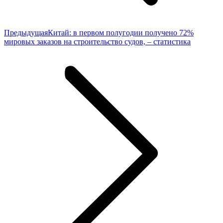
Предыдущая
Предыдущая
Китай: в первом полугодии получено 72%
запись:
мировых заказов на строительство судов, – статистика