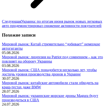
Следующая
Следующая
Украина: по итогам июня рынок новых легковых
запись:
авто продемонстрировал снижение активности покупателей
Похожие записи
Мировой рынок: Китай стремительно “добивает” немецкие
автогиганты
05.08.2026
Мировой рынок: лицензия на Patriot под сомнением – как это
повлияет на оборону Украины
03.08.2026
Мировой рынок: США понадобится несколько лет, чтобы
достичь уровня производства дронов в Украине
30.07.2026
Мировой рынок: китайские автомобили стали обходить на
краш-тестах даже BMW
28.07.2026
Мировой рынок: украинские морские дроны Magura будут
производиться в США
24.07.2026