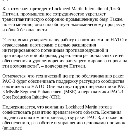
Как отмечает президент Lockheed Martin International Джей
Питман, промышленное сотрудничество укрепляет
трансатлантическую оборонно-промышленную базу. Также,
по его мнению, оно способствует экономическому прогрессу
и общей безопасности.
“Сегодня мы ускоряем нашу работу с союзниками по НАТО и
отраслевыми партнерами с целью расширения
интегрированного потенциала противовоздушной и
противоракетной обороны, укрепления региональных сетей
обеспечения и удовлетворения растущего мирового спроса на
эти возможности”, – подчеркнул Питман.
Отмечается, что технический центр по обслуживанию ракет
PAC-3 будет обеспечивать поддержку растущего сообщества
союзников по НАТО. Они эксплуатируют перехватчики PAC-
3 Missile Segment Enhancement (MSE) и перехватчики PAC-3
Cost Reduction Initiative (CRI).
Подчеркивается, что компания Lockheed Martin готова
содействовать развитию предлагаемого объекта. Компания
поделится опытом по производству ракет PAC-3, а также по
обеспечению, разработке и управлению цепочками поставок.
(unian.net)