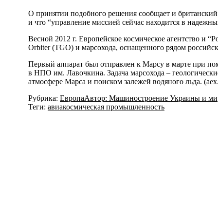
О принятии подобного решения сообщает и британский 
и что “управление миссией сейчас находится в надежны
Весной 2012 г. Европейское космическое агентство и “Р
Orbiter (TGO) и марсохода, оснащенного рядом российс
Первый аппарат был отправлен к Марсу в марте при по
в НПО им. Лавочкина. Задача марсохода – геологические
атмосфере Марса и поиском залежей водяного льда. (ae
Рубрика:
Европа
Автор:
Машиностроение Украины и ми
Теги:
авиакосмическая промышленность
Навигация
по
записям