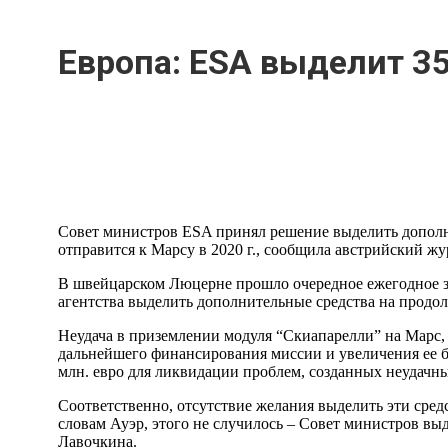
Европа: ESA выделит 35
Совет министров ESA принял решение выделить дополни
отправится к Марсу в 2020 г., сообщила австрийский ж
В швейцарском Люцерне прошло очередное ежегодное за
агентства выделить дополнительные средства на продо
Неудача в приземлении модуля “Скиапарелли” на Марс, 
дальнейшего финансирования миссии и увеличения ее 
млн. евро для ликвидации проблем, созданных неудачн
Соответственно, отсутствие желания выделить эти сред
словам Ауэр, этого не случилось – Совет министров вы
Лавочкина.