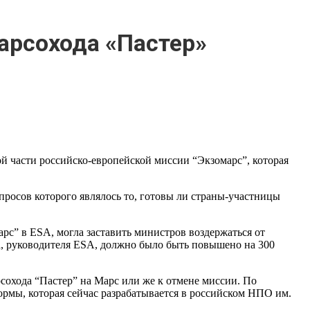
марсохода «Пастер»
й части российско-европейской миссии “Экзомарс”, которая
росов которого являлось то, готовы ли страны-участницы
рс” в ESA, могла заставить министров воздержаться от
, руководителя ESA, должно было быть повышено на 300
рсохода “Пастер” на Марс или же к отмене миссии. По
ормы, которая сейчас разрабатывается в российском НПО им.