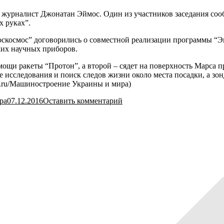
журналист Джонатан Эймос. Один из участников заседания сообщ
х руках”.
оскосмос” договорились о совместной реализации программы “Экз
ких научных приборов.
мощи ракеты “Протон”, а второй – сядет на поверхность Марса 
 исследования и поиск следов жизни около места посадки, а зон
x.ru/Машиностроение Украины и мира)
ра
07.12.2016
Оставить комментарий