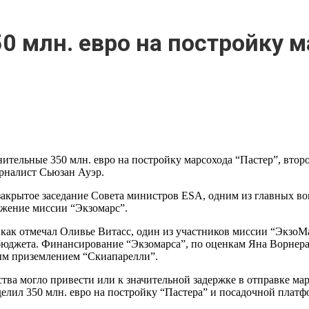
0 млн. евро на постройку 
тельные 350 млн. евро на постройку марсохода “Пастер”, второ
урналист Сьюзан Ауэр.
крытое заседание Совета министров ESA, одним из главных воп
лжение миссии “Экзомарс”.
как отмечал Оливье Витасс, один из участников миссии “ЭкзоМа
бюджета. Финансирование “Экзомарса”, по оценкам Яна Ворнера
ым приземлением “Скиапарелли”.
ства могло привести или к значительной задержке в отправке ма
делил 350 млн. евро на постройку “Пастера” и посадочной платф