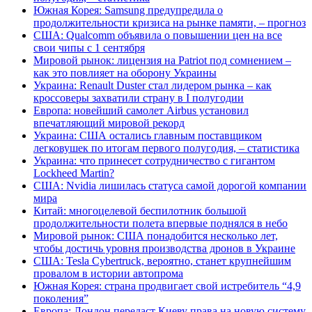
Южная Корея: Samsung предупредила о
продолжительности кризиса на рынке памяти, – прогноз
США: Qualcomm объявила о повышении цен на все
свои чипы с 1 сентября
Мировой рынок: лицензия на Patriot под сомнением –
как это повлияет на оборону Украины
Украина: Renault Duster стал лидером рынка – как
кроссоверы захватили страну в I полугодии
Европа: новейший самолет Airbus установил
впечатляющий мировой рекорд
Украина: США остались главным поставщиком
легковушек по итогам первого полугодия, – статистика
Украина: что принесет сотрудничество с гигантом
Lockheed Martin?
США: Nvidia лишилась статуса самой дорогой компании
мира
Китай: многоцелевой беспилотник большой
продолжительности полета впервые поднялся в небо
Мировой рынок: США понадобится несколько лет,
чтобы достичь уровня производства дронов в Украине
США: Tesla Cybertruck, вероятно, станет крупнейшим
провалом в истории автопрома
Южная Корея: страна продвигает свой истребитель “4,9
поколения”
Европа: Лондон передаст Киеву права на новую систему