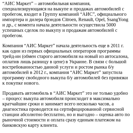
“АИС Маркет” – автомобильная компания,
специализирующаяся на выкупе и продажах автомобилей с
пробегом, входит в Группу компаний “АИС”, официального
импортера и дилера брэндов Citroen, Renault, Opel, SsangYong
и др., с момента начала деятельности осуществила 5000
успешных сделок по выкупу и продажам автомобилей с
пробегом.
Компания “АИС Маркет” начала деятельность еще в 2011 г.
как один из первых официальных операторов программы
трейд-ин (обмен старого автомобиля на новый из автосалона,
оплатив лишь разницу в цене) в Украине. В связи с большой
востребованностью данной услуги и ростом рынка б/у
автомобилей в 2012 г., компания “АИС Маркет” запустила
программу свободного выкупа б/у автомобилей без привязки
к покупке нового.
Продавать автомобиль в “АИС Маркет” это не только удобно
– процесс выкупа автомобиля происходит в максимально
кратчайшие сроки и занимает всего несколько часов, а
диагностика проводится на сертифицированной сервисной
станции абсолютно бесплатно, но и выгодно – оценка авто по
рыночной стоимости и оплата сразу единым платежом на
банковскую карту клиента.