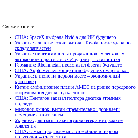
Свежие записи
США: SpaceX выбрала Nvidia для ИИ будущего
Украина: логистические вызовы Toyota после удара по
складу запчастей
Украина: по итогам июля продажи новых легковых
автомобилей достигли 5754 единиц, – статистика
Германия: Rheinmetall представил фрегат будущего
США: Apple меняет концепцию будущих смарт-очков
Украина: в июне на первом месте – экономичный
кроссовер
Китай: амбициозные планы AMEC на рынке передового
оборудования для выпуска чипов
США: Пентагон заказал полтора десятка атомных
подлодок
Мировой рынок: Китай стремительно “добивает”
немецкие автогиганты
Украина: для тысяч ракет нужна база, а не громкие
заявления
США: самые продаваемые автомобили в первом
полугодия, – статистика