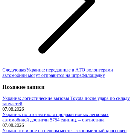
Следующая
Следующая
Украина: переданные в АТО волонтерами
запись:
автомобили могут отправится на штрафплощадку
Похожие записи
Украина: логистические вызовы Toyota после удара по складу
запчастей
07.08.2026
Украина: по итогам июля продажи новых легковых
автомобилей достигли 5754 единиц, – статистика
07.08.2026
Украина: в июне на первом месте – экономичный кроссовер