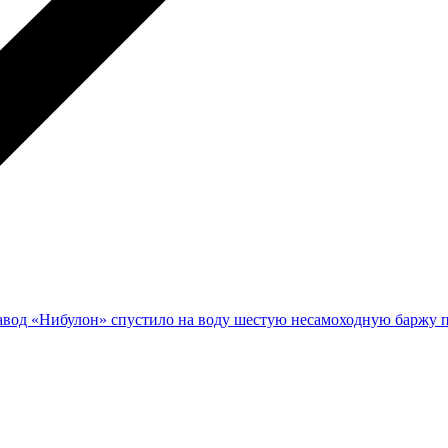
вод «Нибулон» спустило на воду шестую несамоходную баржу 