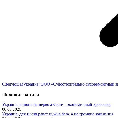
Следующая
Следующая
Украина: ООО «Судостроительно-судоремонтный за
запись:
Похожие записи
Украина: в июне на первом месте – экономичный кроссовер
06.08.2026
Украина: для тысяч ракет нужна база, а не громкие заявления