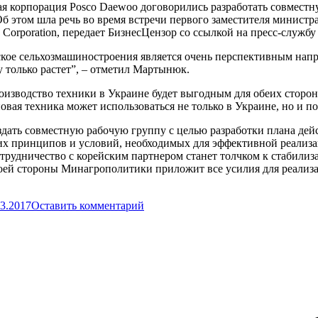
ая корпорация Posco Daewoo договорились разработать совмест
Об этом шла речь во время встречи первого заместителя минис
orporation, передает БизнесЦензор со ссылкой на пресс-службу
кое сельхозмашиностроения является очень перспективным напр
 только растет”, – отметил Мартынюк.
роизводство техники в Украине будет выгодным для обеих сторо
вая техника может использоваться не только в Украине, но и по
здать совместную рабочую группу с целью разработки плана дей
х принципов и условий, необходимых для эффективной реализа
трудничество с корейским партнером станет толчком к стабилиз
оей стороны Минагрополитики приложит все усилия для реализа
03.2017
Оставить комментарий