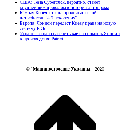
США: Tesla Cybertruck, вероятно, станет
крупнейшим провалом в истории автопрома
Южная Корея: страна продвигает свой
истребитель “4,9 поколения”
Европа: Лондон передаст Киеву права на новую
систему РЭБ
Украина: страна рассчитывает на помощь Японии
в производстве Patriot
© "
Машиностроение Украины
", 2020
В