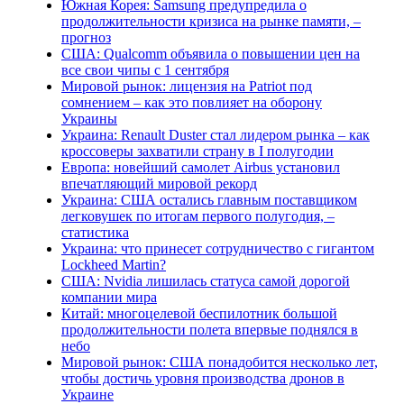
Южная Корея: Samsung предупредила о
продолжительности кризиса на рынке памяти, –
прогноз
США: Qualcomm объявила о повышении цен на
все свои чипы с 1 сентября
Мировой рынок: лицензия на Patriot под
сомнением – как это повлияет на оборону
Украины
Украина: Renault Duster стал лидером рынка – как
кроссоверы захватили страну в I полугодии
Европа: новейший самолет Airbus установил
впечатляющий мировой рекорд
Украина: США остались главным поставщиком
легковушек по итогам первого полугодия, –
статистика
Украина: что принесет сотрудничество с гигантом
Lockheed Martin?
США: Nvidia лишилась статуса самой дорогой
компании мира
Китай: многоцелевой беспилотник большой
продолжительности полета впервые поднялся в
небо
Мировой рынок: США понадобится несколько лет,
чтобы достичь уровня производства дронов в
Украине