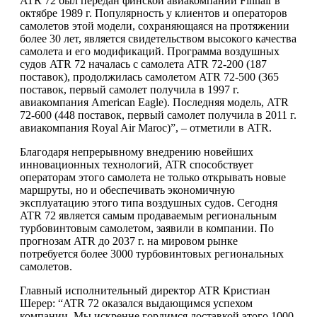
ATR 72 был передан финской авиакомпании Finnair в
октябре 1989 г. Популярность у клиентов и операторов
самолетов этой модели, сохраняющаяся на протяжении
более 30 лет, является свидетельством высокого качества
самолета и его модификаций. Программа воздушных
судов ATR 72 началась с самолета ATR 72-200 (187
поставок), продолжилась самолетом ATR 72-500 (365
поставок, первый самолет получила в 1997 г.
авиакомпания American Eagle). Последняя модель, ATR
72-600 (448 поставок, первый самолет получила в 2011 г.
авиакомпания Royal Air Maroc)”, – отметили в ATR.
Благодаря непрерывному внедрению новейших
инновационных технологий, ATR способствует
операторам этого самолета не только открывать новые
маршруты, но и обеспечивать экономичную
эксплуатацию этого типа воздушных судов. Сегодня
ATR 72 является самым продаваемым региональным
турбовинтовым самолетом, заявили в компании. По
прогнозам ATR до 2037 г. на мировом рынке
потребуется более 3000 турбовинтовых региональных
самолетов.
Главный исполнительный директор ATR Кристиан
Шерер: “ATR 72 оказался выдающимся успехом
компании. Мы искренне гордимся доставкой этого 1000-