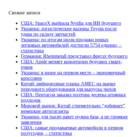
Свежие записи
США: SpaceX выбрала Nvidia для ИИ будущего
Украина: логистические вызовы Toyota после
удара по складу запчастей
Украина: по итогам июля продажи новых
легковых автомобилей достигли 5754 единиц, –
статистика
Германия: Rheinmetall представил фрегат будущего
США: Apple меняет концепцию будущих смарт-
очков
Украина: в июне на первом месте – экономичный
кроссовер
Китай: амбициозные планы AMEC на рынке
передового оборудования для выпуска чипов
США: Пентагон заказал полтора десятка атомных
подлодок
Мировой рынок: Китай стремительно “добивает”
немецкие автогиганты
Украина: для тысяч ракет нужна база, а не громкие
заявления
США: самые продаваемые автомобили в первом
полугодия, – статистика