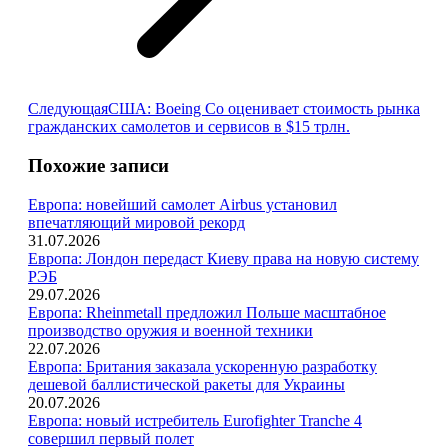
Следующая
Следующая
США: Boeing Co оценивает стоимость рынка
запись:
гражданских самолетов и сервисов в $15 трлн.
Похожие записи
Европа: новейший самолет Airbus установил
впечатляющий мировой рекорд
31.07.2026
Европа: Лондон передаст Киеву права на новую систему
РЭБ
29.07.2026
Европа: Rheinmetall предложил Польше масштабное
производство оружия и военной техники
22.07.2026
Европа: Британия заказала ускоренную разработку
дешевой баллистической ракеты для Украины
20.07.2026
Европа: новый истребитель Eurofighter Tranche 4
совершил первый полет