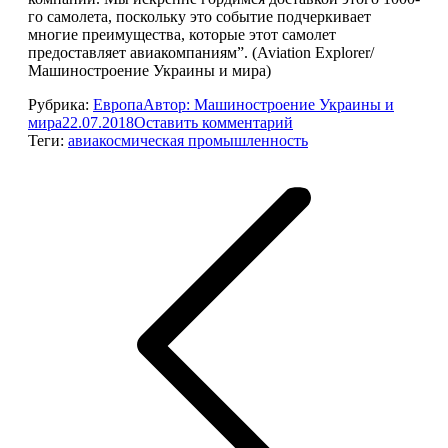
го самолета, поскольку это событие подчеркивает
многие преимущества, которые этот самолет
предоставляет авиакомпаниям”. (Aviation Explorer/
Машиностроение Украины и мира)
Рубрика:
Европа
Автор:
Машиностроение Украины и
мира
22.07.2018
Оставить комментарий
Теги:
авиакосмическая промышленность
Навигация
по
записям