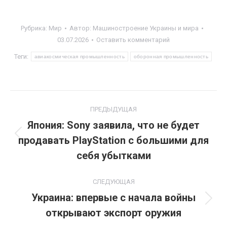
Рубрика:
Мир
Автор:
Машиностроение Украины и мира
03.07.2026
Оставить комментарий
Теги:
авиакосмическая промышленность
оборонная промышленность
Навигация
ПРЕДЫДУЩАЯ
по
Япония: Sony заявила, что не будет
продавать PlayStation с большими для
Предыдущая
записям
запись:
себя убытками
СЛЕДУЮЩАЯ
Украина: впервые с начала войны
Следующая
открывают экспорт оружия
запись: