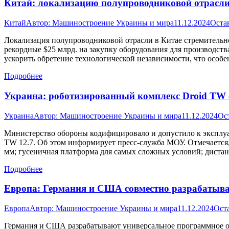
Китай: локализацию полупроводниковой отрасли
Китай
Автор:
Машиностроение Украины и мира
11.12.2024
Оста
Локализация полупроводниковой отрасли в Китае стремительно 
рекордные $25 млрд. на закупку оборудования для производс
ускорить обретение технологической независимости, что особ
Подробнее
Украина: роботизированный комплекс Droid TW 
Украина
Автор:
Машиностроение Украины и мира
11.12.2024
Ос
Министерство обороны кодифицировало и допустило к эксплуа
TW 12.7. Об этом информирует пресс-служба МОУ. Отмечается,
мм; гусеничная платформа для самых сложных условий; дист
Подробнее
Европа: Германия и США совместно разрабатыва
Европа
Автор:
Машиностроение Украины и мира
11.12.2024
Ост
Германия и США разрабатывают универсальное программное об