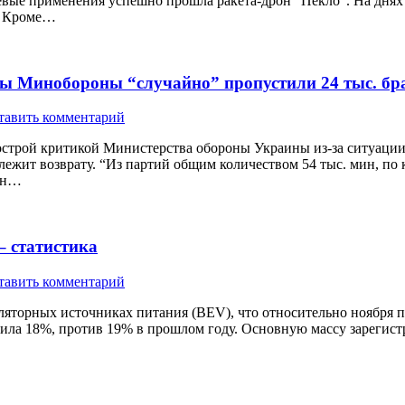
евые применения успешно прошла ракета-дрон “Пекло”. На дня
т. Кроме…
еды Минобороны “случайно” пропустили 24 тыс. б
тавить комментарий
трой критикой Министерства обороны Украины из-за ситуации 
длежит возврату. “Из партий общим количеством 54 тыс. мин, п
нин…
– статистика
тавить комментарий
ляторных источниках питания (BEV), что относительно ноября 
ила 18%, против 19% в прошлом году. Основную массу зарегистр