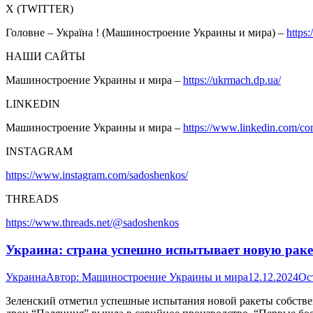
Х (TWITTER)
Головне – Україна ! (Машиностроение Украины и мира) –
https
НАШИ САЙТЫ
Машиностроение Украины и мира –
https://ukrmach.dp.ua/
LINKEDIN
Машиностроение Украины и мира –
https://www.linkedin.com/c
INSTAGRAM
https://www.instagram.com/sadoshenkos/
THREADS
https://www.threads.net/@sadoshenkos
Украина: страна успешно испытывает новую ракет
Украина
Автор:
Машиностроение Украины и мира
12.12.2024
Ос
Зеленский отметил успешные испытания новой ракеты собствен