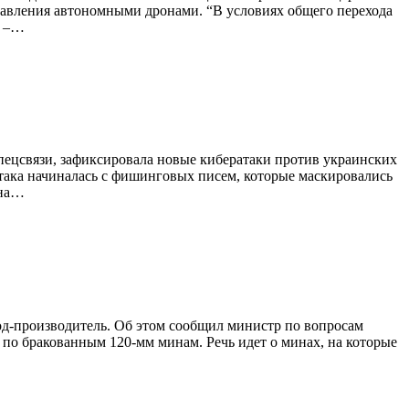
правления автономными дронами. “В условиях общего перехода
, –…
ецсвязи, зафиксировала новые кибератаки против украинских
атака начиналась с фишинговых писем, которые маскировались
 на…
вод-производитель. Об этом сообщил министр по вопросам
 по бракованным 120-мм минам. Речь идет о минах, на которые