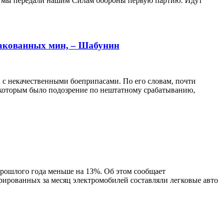
х мы передали нашим Силам обороны первую партию. Идут
ракованных мин, – Шабунин
с некачественными боеприпасами. По его словам, почти
о которым было подозрение по нештатному срабатыванию,
прошлого года меньше на 13%. Об этом сообщает
ированных за месяц электромобилей составляли легковые авто