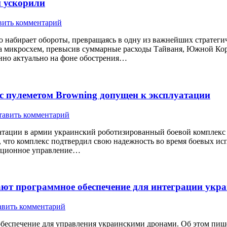
 ускорили
вить комментарий
набирает обороты, превращаясь в одну из важнейших стратегиче
тва микросхем, превысив суммарные расходы Тайваня, Южной К
енно актуально на фоне обострения…
с пулеметом Browning допущен к эксплуатации
тавить комментарий
тации в армии украинский роботизированный боевой комплекс н
 что комплекс подтвердил свою надежность во время боевых исп
анционное управление…
ют программное обеспечение для интеграции укра
авить комментарий
еспечение для управления украинскими дронами. Об этом пишет