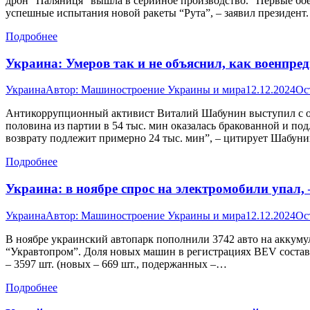
дрон “Паляниця” вышла в серийное производство. “Первые бо
успешные испытания новой ракеты “Рута”, – заявил президен
Подробнее
Украина: Умеров так и не объяснил, как военпр
Украина
Автор:
Машиностроение Украины и мира
12.12.2024
Ос
Антикоррупционный активист Виталий Шабунин выступил с ос
половина из партии в 54 тыс. мин оказалась бракованной и по
возврату подлежит примерно 24 тыс. мин”, – цитирует Шабу
Подробнее
Украина: в ноябре спрос на электромобили упал, 
Украина
Автор:
Машиностроение Украины и мира
12.12.2024
Ос
В ноябре украинский автопарк пополнили 3742 авто на аккуму
“Укравтопром”. Доля новых машин в регистрациях BEV состав
– 3597 шт. (новых – 669 шт., подержанных –…
Подробнее