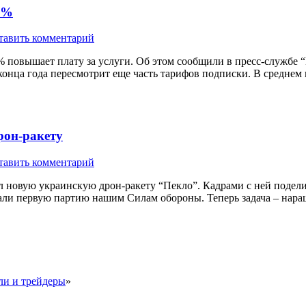
5%
тавить комментарий
повышает плату за услуги. Об этом сообщили в пресс-службе “К
 конца года пересмотрит еще часть тарифов подписки. В среднем
рон-ракету
тавить комментарий
новую украинскую дрон-ракету “Пекло”. Кадрами с ней поделилс
едали первую партию нашим Силам обороны. Теперь задача – нар
и и трейдеры
»