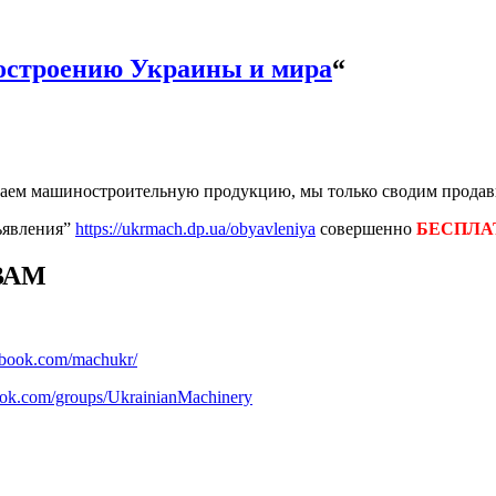
строению Украины и мира
“
аем машиностроительную продукцию, мы только сводим продавц
ъявления”
https://ukrmach.dp.ua/obyavleniya
совершенно
БЕСПЛА
ВАМ
ebook.com/machukr/
ook.com/groups/UkrainianMachinery