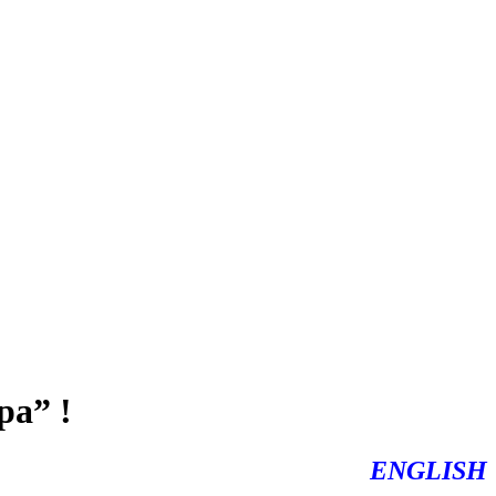
ра” !
ENGLISH