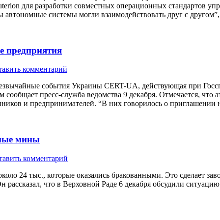
Auterion для разработки совместных операционных стандартов у
ы автономные системы могли взаимодействовать друг с другом”
е предприятия
тавить комментарий
резвычайные события Украины CERT-UA, действующая при Госсп
 сообщает пресс-служба ведомства 9 декабря. Отмечается, что 
ников и предпринимателей. “В них говорилось о приглашении
нные мины
тавить комментарий
коло 24 тыс., которые оказались бракованными. Это сделает за
 рассказал, что в Верховной Раде 6 декабря обсудили ситуацию