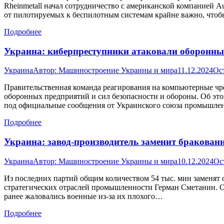
Rheinmetall начал сотрудничество с американской компанией 
от пилотируемых к беспилотным системам крайне важно, чтоб
Подробнее
Украина: киберпреступники атаковали оборонны
Украина
Автор:
Машиностроение Украины и мира
11.12.2024
Ос
Правительственная команда реагирования на компьютерные ч
оборонных предприятий и сил безопасности и обороны. Об этом
под официальные сообщения от Украинского союза промышлен
Подробнее
Украина: завод-производитель заменит бракова
Украина
Автор:
Машиностроение Украины и мира
10.12.2024
Ос
Из последних партий общим количеством 54 тыс. мин заменят о
стратегических отраслей промышленности Герман Сметанин. Он
ранее жаловались военные из-за их плохого…
Подробнее