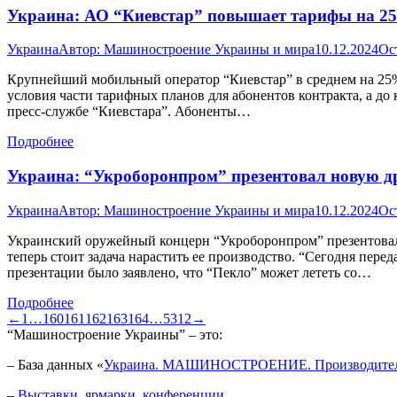
Украина: АО “Киевстар” повышает тарифы на 2
Украина
Автор:
Машиностроение Украины и мира
10.12.2024
Ос
Крупнейший мобильный оператор “Киевстар” в среднем на 25% 
условия части тарифных планов для абонентов контракта, а до
пресс-службе “Киевстара”. Абоненты…
Подробнее
Украина: “Укроборонпром” презентовал новую д
Украина
Автор:
Машиностроение Украины и мира
10.12.2024
Ос
Украинский оружейный концерн “Укроборонпром” презентовал 
теперь стоит задача нарастить ее производство. “Сегодня пер
презентации было заявлено, что “Пекло” может лететь со…
Подробнее
←
1
…
160
161
162
163
164
…
5312
→
“Машиностроение Украины” – это:
– База данных «
Украина. МАШИНОСТРОЕНИЕ. Производител
–
Выставки, ярмарки, конференции