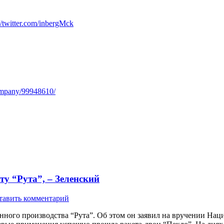
://twitter.com/inbergMck
ompany/99948610/
у “Рута”, – Зеленский
тавить комментарий
ного производства “Рута”. Об этом он заявил на вручении Наци