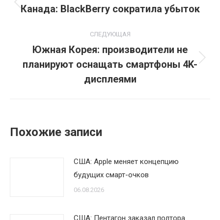
по
Канада: BlackBerry сократила убыток
Предыдущая
запись:
записям
СЛЕДУЮЩАЯ
Южная Корея: производители не
планируют оснащать смартфоны 4K-
Следующая
запись:
дисплеями
Похожие записи
США: Apple меняет концепцию
будущих смарт-очков
06.08.2026
США: Пентагон заказал полтора