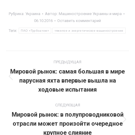
Рубрика:
Украина
Автор:
Машиностроение Украины и мира
06.10.2016
Оставить комментарий
Теги:
ПАО «Турбоатом»
тяжелое и энергетическое машиностроение
Навигация
ПРЕДЫДУЩАЯ
по
Мировой рынок: самая большая в мире
парусная яхта впервые вышла на
Предыдущая
записям
запись:
ходовые испытания
СЛЕДУЮЩАЯ
Мировой рынок: в полупроводниковой
отрасли может произойти очередное
Следующая
запись:
крупное слияние