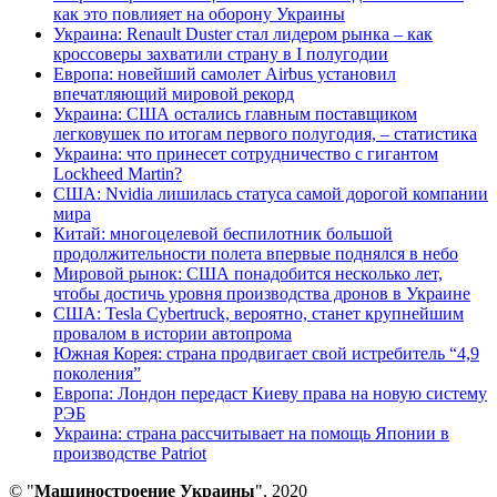
как это повлияет на оборону Украины
Украина: Renault Duster стал лидером рынка – как
кроссоверы захватили страну в I полугодии
Европа: новейший самолет Airbus установил
впечатляющий мировой рекорд
Украина: США остались главным поставщиком
легковушек по итогам первого полугодия, – статистика
Украина: что принесет сотрудничество с гигантом
Lockheed Martin?
США: Nvidia лишилась статуса самой дорогой компании
мира
Китай: многоцелевой беспилотник большой
продолжительности полета впервые поднялся в небо
Мировой рынок: США понадобится несколько лет,
чтобы достичь уровня производства дронов в Украине
США: Tesla Cybertruck, вероятно, станет крупнейшим
провалом в истории автопрома
Южная Корея: страна продвигает свой истребитель “4,9
поколения”
Европа: Лондон передаст Киеву права на новую систему
РЭБ
Украина: страна рассчитывает на помощь Японии в
производстве Patriot
© "
Машиностроение Украины
", 2020