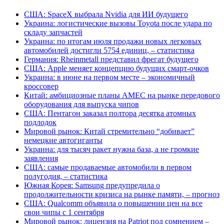
США: SpaceX выбрала Nvidia для ИИ будущего
Украина: логистические вызовы Toyota после удара по
складу запчастей
Украина: по итогам июля продажи новых легковых
автомобилей достигли 5754 единиц, – статистика
Германия: Rheinmetall представил фрегат будущего
США: Apple меняет концепцию будущих смарт-очков
Украина: в июне на первом месте – экономичный
кроссовер
Китай: амбициозные планы AMEC на рынке передового
оборудования для выпуска чипов
США: Пентагон заказал полтора десятка атомных
подлодок
Мировой рынок: Китай стремительно “добивает”
немецкие автогиганты
Украина: для тысяч ракет нужна база, а не громкие
заявления
США: самые продаваемые автомобили в первом
полугодия, – статистика
Южная Корея: Samsung предупредила о
продолжительности кризиса на рынке памяти, – прогноз
США: Qualcomm объявила о повышении цен на все
свои чипы с 1 сентября
Мировой рынок: лицензия на Patriot под сомнением –