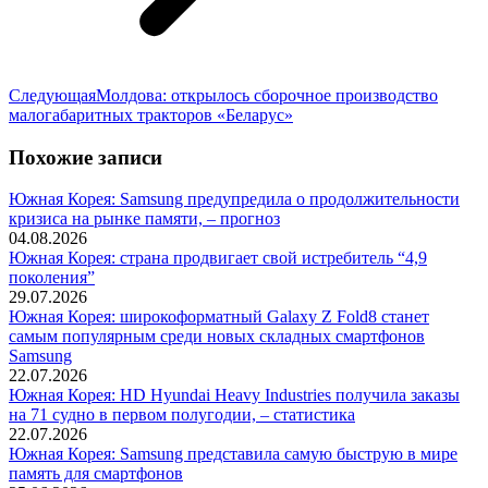
Следующая
Следующая
Молдова: открылось сборочное производство
запись:
малогабаритных тракторов «Беларус»
Похожие записи
Южная Корея: Samsung предупредила о продолжительности
кризиса на рынке памяти, – прогноз
04.08.2026
Южная Корея: страна продвигает свой истребитель “4,9
поколения”
29.07.2026
Южная Корея: широкоформатный Galaxy Z Fold8 станет
самым популярным среди новых складных смартфонов
Samsung
22.07.2026
Южная Корея: HD Hyundai Heavy Industries получила заказы
на 71 судно в первом полугодии, – статистика
22.07.2026
Южная Корея: Samsung представила самую быструю в мире
память для смартфонов