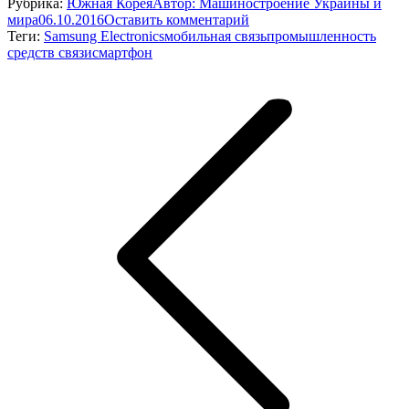
Рубрика:
Южная Корея
Автор:
Машиностроение Украины и
мира
06.10.2016
Оставить комментарий
Теги:
Samsung Electronics
мобильная связь
промышленность
средств связи
смартфон
Навигация
по
записям