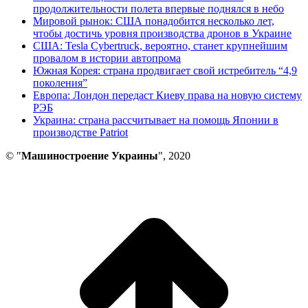
продолжительности полета впервые поднялся в небо
Мировой рынок: США понадобится несколько лет,
чтобы достичь уровня производства дронов в Украине
США: Tesla Cybertruck, вероятно, станет крупнейшим
провалом в истории автопрома
Южная Корея: страна продвигает свой истребитель “4,9
поколения”
Европа: Лондон передаст Киеву права на новую систему
РЭБ
Украина: страна рассчитывает на помощь Японии в
производстве Patriot
© "
Машиностроение Украины
", 2020
В