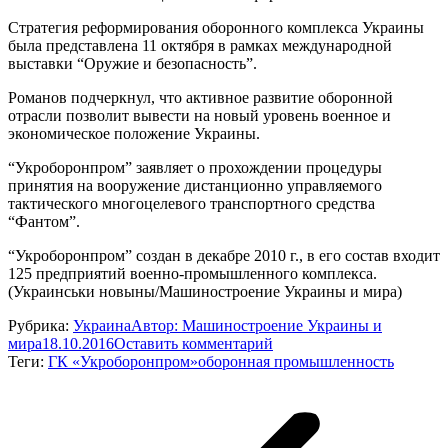
Стратегия реформирования оборонного комплекса Украины
была представлена 11 октября в рамках международной
выставки “Оружие и безопасность”.
Романов подчеркнул, что активное развитие оборонной
отрасли позволит вывести на новый уровень военное и
экономическое положение Украины.
“Укроборонпром” заявляет о прохождении процедуры
принятия на вооружение дистанционно управляемого
тактического многоцелевого транспортного средства
“Фантом”.
“Укроборонпром” создан в декабре 2010 г., в его состав входит
125 предприятий военно-промышленного комплекса.
(Украинськи новыны/Машиностроение Украины и мира)
Рубрика:
Украина
Автор:
Машиностроение Украины и
мира
18.10.2016
Оставить комментарий
Теги:
ГК «Укроборонпром»
оборонная промышленность
Навигация
по
записям