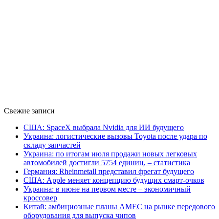
Свежие записи
США: SpaceX выбрала Nvidia для ИИ будущего
Украина: логистические вызовы Toyota после удара по
складу запчастей
Украина: по итогам июля продажи новых легковых
автомобилей достигли 5754 единиц, – статистика
Германия: Rheinmetall представил фрегат будущего
США: Apple меняет концепцию будущих смарт-очков
Украина: в июне на первом месте – экономичный
кроссовер
Китай: амбициозные планы AMEC на рынке передового
оборудования для выпуска чипов