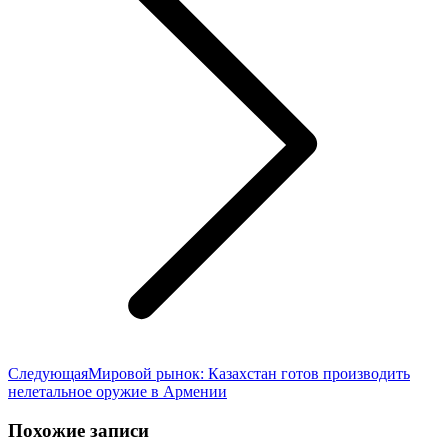
Следующая
Следующая
Мировой рынок: Казахстан готов производить
запись:
нелетальное оружие в Армении
Похожие записи