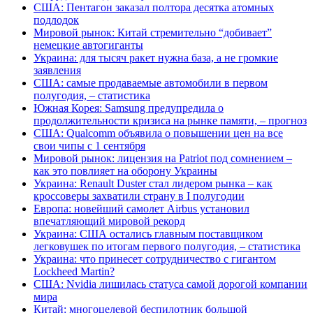
США: Пентагон заказал полтора десятка атомных
подлодок
Мировой рынок: Китай стремительно “добивает”
немецкие автогиганты
Украина: для тысяч ракет нужна база, а не громкие
заявления
США: самые продаваемые автомобили в первом
полугодия, – статистика
Южная Корея: Samsung предупредила о
продолжительности кризиса на рынке памяти, – прогноз
США: Qualcomm объявила о повышении цен на все
свои чипы с 1 сентября
Мировой рынок: лицензия на Patriot под сомнением –
как это повлияет на оборону Украины
Украина: Renault Duster стал лидером рынка – как
кроссоверы захватили страну в I полугодии
Европа: новейший самолет Airbus установил
впечатляющий мировой рекорд
Украина: США остались главным поставщиком
легковушек по итогам первого полугодия, – статистика
Украина: что принесет сотрудничество с гигантом
Lockheed Martin?
США: Nvidia лишилась статуса самой дорогой компании
мира
Китай: многоцелевой беспилотник большой