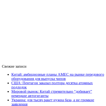
Свежие записи
Китай: амбициозные планы AMEC на рынке передового
оборудования для выпуска чипов
США: Пентагон заказал полтора десятка атомных
подлодок
Мировой рынок: Китай стремительно “добивает”
немецкие автогиганты
Украина: для тысяч ракет нужна база, а не громкие
заявления