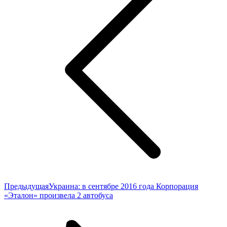
Предыдущая
Предыдущая
Украина: в сентябре 2016 года Корпорация
запись:
«Эталон» произвела 2 автобуса