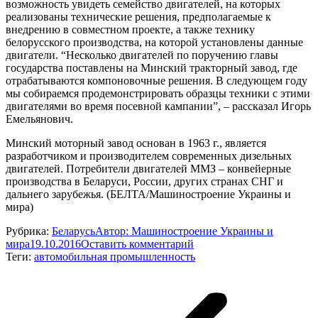
возможность увидеть семейство двигателей, на которых
реализованы технические решения, предполагаемые к
внедрению в совместном проекте, а также технику
белорусского производства, на которой установлены данные
двигатели. “Несколько двигателей по поручению главы
государства поставлены на Минский тракторный завод, где
отрабатываются компоновочные решения. В следующем году
мы собираемся продемонстрировать образцы техники с этими
двигателями во время посевной кампании”, – рассказал Игорь
Емельянович.
Минский моторный завод основан в 1963 г., является
разработчиком и производителем современных дизельных
двигателей. Потребители двигателей ММЗ – конвейерные
производства в Беларуси, России, других странах СНГ и
дальнего зарубежья. (БЕЛТА/Машиностроение Украины и
мира)
Рубрика:
Беларусь
Автор:
Машиностроение Украины и
мира
19.10.2016
Оставить комментарий
Теги:
автомобильная промышленность
Навигация
по
записям