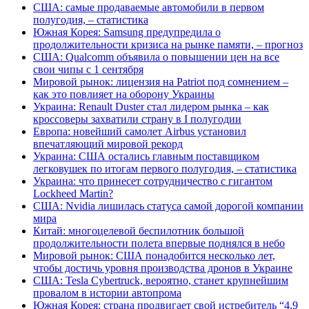
США: самые продаваемые автомобили в первом
полугодия, – статистика
Южная Корея: Samsung предупредила о
продолжительности кризиса на рынке памяти, – прогноз
США: Qualcomm объявила о повышении цен на все
свои чипы с 1 сентября
Мировой рынок: лицензия на Patriot под сомнением –
как это повлияет на оборону Украины
Украина: Renault Duster стал лидером рынка – как
кроссоверы захватили страну в I полугодии
Европа: новейший самолет Airbus установил
впечатляющий мировой рекорд
Украина: США остались главным поставщиком
легковушек по итогам первого полугодия, – статистика
Украина: что принесет сотрудничество с гигантом
Lockheed Martin?
США: Nvidia лишилась статуса самой дорогой компании
мира
Китай: многоцелевой беспилотник большой
продолжительности полета впервые поднялся в небо
Мировой рынок: США понадобится несколько лет,
чтобы достичь уровня производства дронов в Украине
США: Tesla Cybertruck, вероятно, станет крупнейшим
провалом в истории автопрома
Южная Корея: страна продвигает свой истребитель “4,9