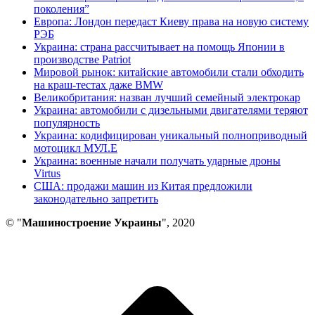
поколения”
Европа: Лондон передаст Киеву права на новую систему
РЭБ
Украина: страна рассчитывает на помощь Японии в
производстве Patriot
Мировой рынок: китайские автомобили стали обходить
на краш-тестах даже BMW
Великобритания: назван лучший семейный электрокар
Украина: автомобили с дизельными двигателями теряют
популярность
Украина: кодифицирован уникальный полноприводный
мотоцикл МУЛ.Е
Украина: военные начали получать ударные дроны
Virtus
США: продажи машин из Китая предложили
законодательно запретить
© "
Машиностроение Украины
", 2020
В