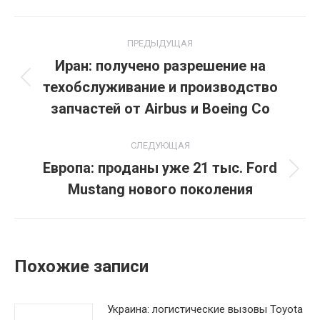
Навигация
ПРЕДЫДУЩАЯ
по
Иран: получено разрешение на
техобслуживание и производство
Предыдущая
записям
запись:
запчастей от Airbus и Boeing Co
СЛЕДУЮЩАЯ
Европа: проданы уже 21 тыс. Ford
Следующая
Mustang нового поколения
запись:
Похожие записи
Украина: логистические вызовы Toyota