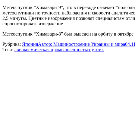
Метеоспутник “Химавари-9”, что в переводе означает “подсол
метеоспутники по точности наблюдения и скорости аналитическ
2,5 минуты. Цветные изображения позволят специалистам отли
спрогнозировать извержение.
Метеоспутник “Химавари-8” был выведен на орбиту в октябре 
Рубрика:
Япония
Автор:
Машиностроение Украины и мира
04.1
Теги:
авиакосмическая промышленность
спутник
Навигация
по
записям