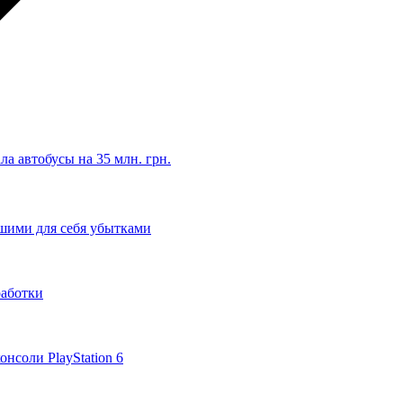
а автобусы на 35 млн. грн.
льшими для себя убытками
работки
нсоли PlayStation 6