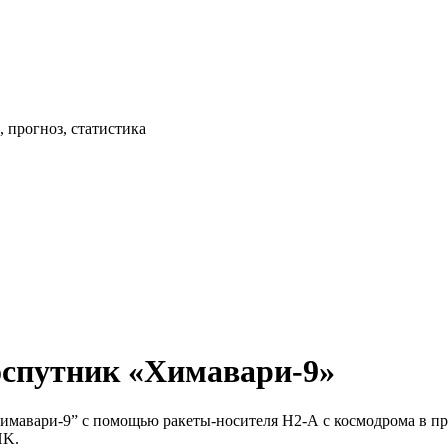
 прогноз, статистика
оспутник «Химавари-9»
мавари-9” с помощью ракеты-носителя Н2-А с космодрома в преф
HK.