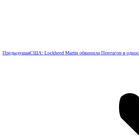
Предыдущая
Предыдущая
США: Lockheed Martin обвинила Пентагон в однос
запись: