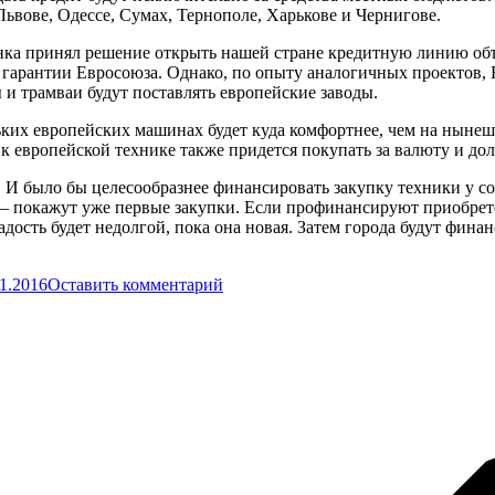
ьвове, Одессе, Сумах, Тернополе, Харькове и Чернигове.
нка принял решение открыть нашей стране кредитную линию объ
д гарантии Евросоюза. Однако, по опыту аналогичных проектов,
 и трамваи будут поставлять европейские заводы.
еньких европейских машинах будет куда комфортнее, чем на ныне
к европейской технике также придется покупать за валюту и дол
 И было бы целесообразнее финансировать закупку техники у соб
– покажут уже первые закупки. Если профинансируют приобрете
радость будет недолгой, пока она новая. Затем города будут фина
11.2016
Оставить комментарий