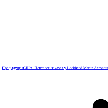
Предыдущая
Предыдущая
США: Пентагон заказал у Lockheed Martin Aeronaut
запись: