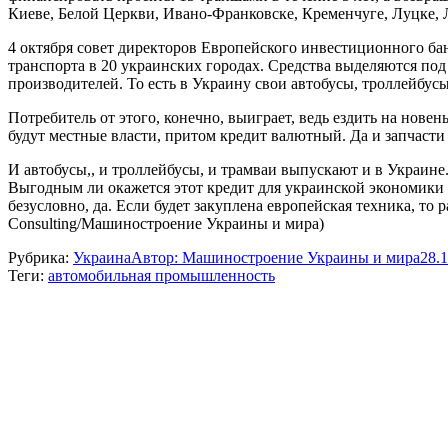
Киеве, Белой Церкви, Ивано-Франковске, Кременчуге, Луцке, Л
4 октября совет директоров Европейского инвестиционного ба
транспорта в 20 украинских городах. Средства выделяются по
производителей. То есть в Украину свои автобусы, троллейбусы
Потребитель от этого, конечно, выиграет, ведь ездить на нов
будут местные власти, притом кредит валютный. Да и запчасти 
И автобусы,, и троллейбусы, и трамваи выпускают и в Украине.
Выгодным ли окажется этот кредит для украинской экономики 
безусловно, да. Если будет закуплена европейская техника, то 
Consulting/Машиностроение Украины и мира)
Рубрика:
Украина
Автор:
Машиностроение Украины и мира
28.
Теги:
автомобильная промышленность
Навигация
по
записям