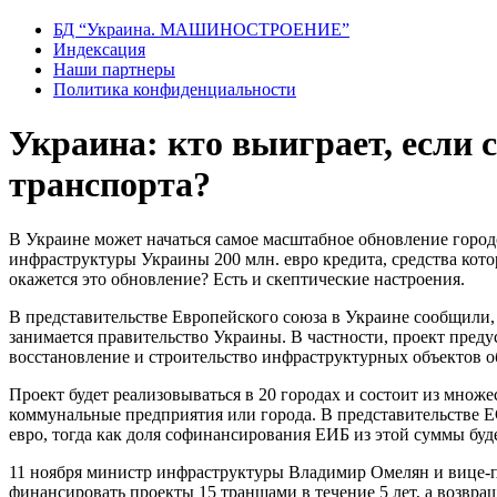
БД “Украина. МАШИНОСТРОЕНИЕ”
Индекcация
Наши партнеры
Политика конфиденциальности
Украина: кто выиграет, если 
транспорта?
В Украине может начаться самое масштабное обновление город
инфраструктуры Украины 200 млн. евро кредита, средства кот
окажется это обновление? Есть и скептические настроения.
В представительстве Европейского союза в Украине сообщили,
занимается правительство Украины. В частности, проект пред
восстановление и строительство инфраструктурных объектов об
Проект будет реализовываться в 20 городах и состоит из мно
коммунальные предприятия или города. В представительстве ЕС
евро, тогда как доля софинансирования ЕИБ из этой суммы буд
11 ноября министр инфраструктуры Владимир Омелян и вице-п
финансировать проекты 15 траншами в течение 5 лет, а возвра