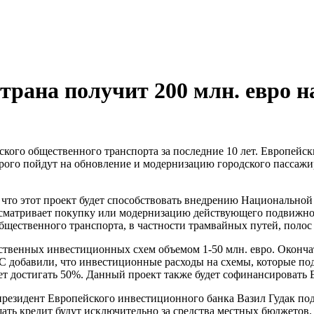
страна получит 200 млн. евро н
ского общественного транспорта за последние 10 лет. Европей
орого пойдут на обновление и модернизацию городского пассажи
 что этот проект будет способствовать внедрению Национальной
усматривает покупку или модернизацию действующего подвижного
щественного транспорта, в частности трамвайных путей, полос 
жественных инвестиционных схем объемом 1-50 млн. евро. Окон
 добавили, что инвестиционные расходы на схемы, которые подд
ет достигать 50%. Данный проект также будет софинансировать 
резидент Европейского инвестиционного банка Вазил Гудак по
щать кредит будут исключительно за средства местных бюджетов