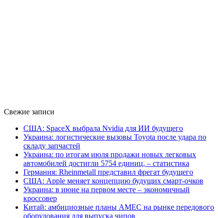
Свежие записи
США: SpaceX выбрала Nvidia для ИИ будущего
Украина: логистические вызовы Toyota после удара по
складу запчастей
Украина: по итогам июля продажи новых легковых
автомобилей достигли 5754 единиц, – статистика
Германия: Rheinmetall представил фрегат будущего
США: Apple меняет концепцию будущих смарт-очков
Украина: в июне на первом месте – экономичный
кроссовер
Китай: амбициозные планы AMEC на рынке передового
оборудования для выпуска чипов