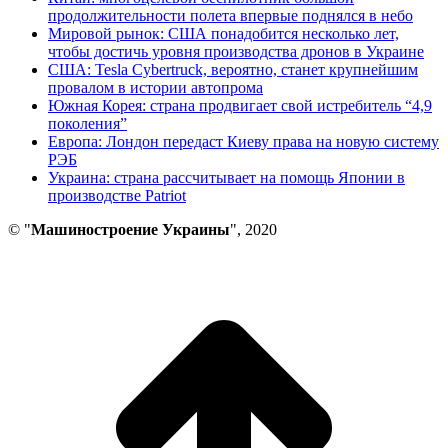
продолжительности полета впервые поднялся в небо
Мировой рынок: США понадобится несколько лет,
чтобы достичь уровня производства дронов в Украине
США: Tesla Cybertruck, вероятно, станет крупнейшим
провалом в истории автопрома
Южная Корея: страна продвигает свой истребитель “4,9
поколения”
Европа: Лондон передаст Киеву права на новую систему
РЭБ
Украина: страна рассчитывает на помощь Японии в
производстве Patriot
© "
Машиностроение Украины
", 2020
В