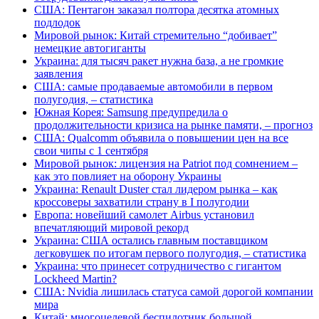
США: Пентагон заказал полтора десятка атомных
подлодок
Мировой рынок: Китай стремительно “добивает”
немецкие автогиганты
Украина: для тысяч ракет нужна база, а не громкие
заявления
США: самые продаваемые автомобили в первом
полугодия, – статистика
Южная Корея: Samsung предупредила о
продолжительности кризиса на рынке памяти, – прогноз
США: Qualcomm объявила о повышении цен на все
свои чипы с 1 сентября
Мировой рынок: лицензия на Patriot под сомнением –
как это повлияет на оборону Украины
Украина: Renault Duster стал лидером рынка – как
кроссоверы захватили страну в I полугодии
Европа: новейший самолет Airbus установил
впечатляющий мировой рекорд
Украина: США остались главным поставщиком
легковушек по итогам первого полугодия, – статистика
Украина: что принесет сотрудничество с гигантом
Lockheed Martin?
США: Nvidia лишилась статуса самой дорогой компании
мира
Китай: многоцелевой беспилотник большой