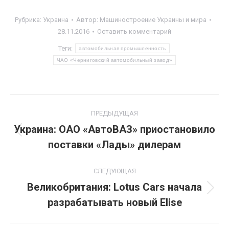
Рубрика:
Украина
Автор:
Машиностроение Украины и мира
28.11.2016
Оставить комментарий
Теги:
автомобильная промышленность
ЧАО «Черниговский автомобильный завод»
Навигация
ПРЕДЫДУЩАЯ
по
Украина: ОАО «АвтоВАЗ» приостановило
Предыдущая
поставки «Лады» дилерам
записям
запись:
СЛЕДУЮЩАЯ
Великобритания: Lotus Cars начала
Следующая
разрабатывать новый Elise
запись: