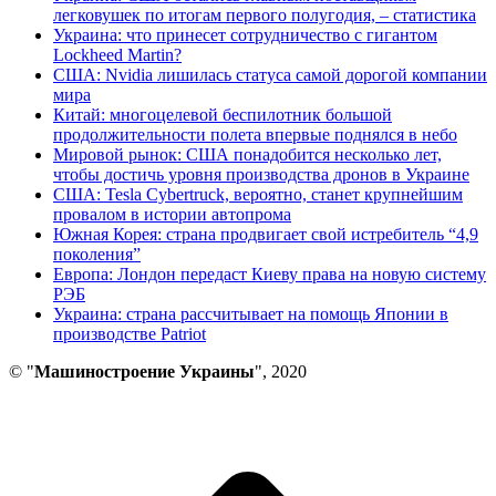
легковушек по итогам первого полугодия, – статистика
Украина: что принесет сотрудничество с гигантом
Lockheed Martin?
США: Nvidia лишилась статуса самой дорогой компании
мира
Китай: многоцелевой беспилотник большой
продолжительности полета впервые поднялся в небо
Мировой рынок: США понадобится несколько лет,
чтобы достичь уровня производства дронов в Украине
США: Tesla Cybertruck, вероятно, станет крупнейшим
провалом в истории автопрома
Южная Корея: страна продвигает свой истребитель “4,9
поколения”
Европа: Лондон передаст Киеву права на новую систему
РЭБ
Украина: страна рассчитывает на помощь Японии в
производстве Patriot
© "
Машиностроение Украины
", 2020
В