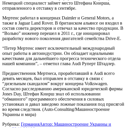
Немецкий специалист займет место Штефана Книрша,
отправленного в отставку в сентябре.
Мертенс работал в концернах Daimler и General Motors, а
также в Jaguar Land Rover. В британском альянсе он входил в
состав совета директоров и отвечал за качество продукции. В
“Вольво” инженер перешел в 2011 г., где инициировал
разработку нового поколения двигателей семейства Drive-E.
“Петер Мертенс имеет исключительный международный
опыт работы в автоиндустрии. Он обладает идеальными
качествами для дальнейшего прогресса технического отдела
нашей компании”, – отметил глава Audi Руперт Штадлер.
Предшественник Мертнеса, проработавший в Audi всего
девять месяцев, был отправлен в отставку в связи с
“дизельным скандалом” вокруг концерна Volkswagen.
Согласно расследованию американской юридической фирмы
Jones Day, Штефан Книрш знал об использовании
“обманного” программного обеспечения в силовых
установках и давал заведомо ложные показания под присягой
во время следствия. (Auto-Consulting/Машиностроение
Украины и мира)
Рубрика:
Германия
Автор:
Машиностроение Украины и