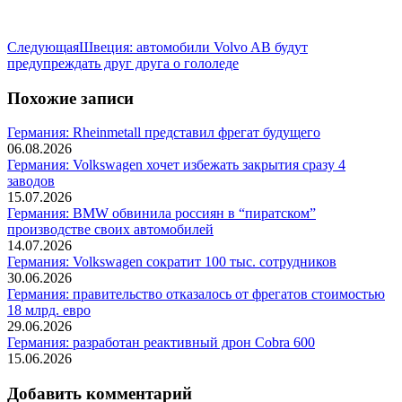
Следующая
Следующая
Швеция: автомобили Volvo AB будут
запись:
предупреждать друг друга о гололеде
Похожие записи
Германия: Rheinmetall представил фрегат будущего
06.08.2026
Германия: Volkswagen хочет избежать закрытия сразу 4
заводов
15.07.2026
Германия: BMW обвинила россиян в “пиратском”
производстве своих автомобилей
14.07.2026
Германия: Volkswagen сократит 100 тыс. сотрудников
30.06.2026
Германия: правительство отказалось от фрегатов стоимостью
18 млрд. евро
29.06.2026
Германия: разработан реактивный дрон Cobra 600
15.06.2026
Добавить комментарий