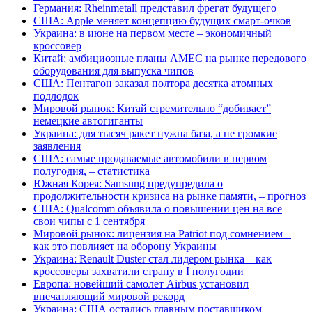
Германия: Rheinmetall представил фрегат будущего
США: Apple меняет концепцию будущих смарт-очков
Украина: в июне на первом месте – экономичный
кроссовер
Китай: амбициозные планы AMEC на рынке передового
оборудования для выпуска чипов
США: Пентагон заказал полтора десятка атомных
подлодок
Мировой рынок: Китай стремительно “добивает”
немецкие автогиганты
Украина: для тысяч ракет нужна база, а не громкие
заявления
США: самые продаваемые автомобили в первом
полугодия, – статистика
Южная Корея: Samsung предупредила о
продолжительности кризиса на рынке памяти, – прогноз
США: Qualcomm объявила о повышении цен на все
свои чипы с 1 сентября
Мировой рынок: лицензия на Patriot под сомнением –
как это повлияет на оборону Украины
Украина: Renault Duster стал лидером рынка – как
кроссоверы захватили страну в I полугодии
Европа: новейший самолет Airbus установил
впечатляющий мировой рекорд
Украина: США остались главным поставщиком