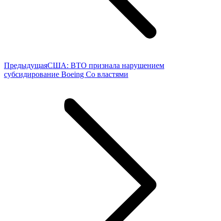
Предыдущая
Предыдущая
США: ВТО признала нарушением
запись:
субсидирование Boeing Co властями