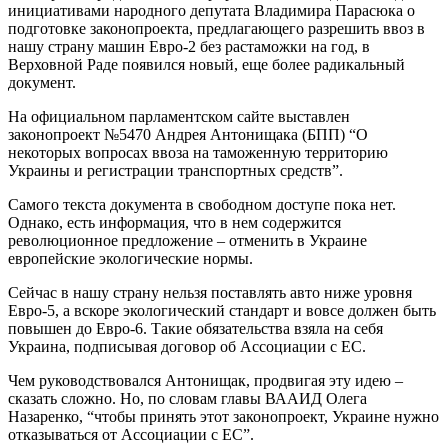
инициативами народного депутата Владимира Парасюка о
подготовке законопроекта, предлагающего разрешить ввоз в
нашу страну машин Евро-2 без растаможки на год, в
Верховной Раде появился новый, еще более радикальный
документ.
На официальном парламентском сайте выставлен
законопроект №5470 Андрея Антонищака (БПП) “О
некоторых вопросах ввоза на таможенную территорию
Украины и регистрации транспортных средств”.
Самого текста документа в свободном доступе пока нет.
Однако, есть информация, что в нем содержится
революционное предложение – отменить в Украине
европейские экологические нормы.
Сейчас в нашу страну нельзя поставлять авто ниже уровня
Евро-5, а вскоре экологический стандарт и вовсе должен быть
повышен до Евро-6. Такие обязательства взяла на себя
Украина, подписывая договор об Ассоциации с ЕС.
Чем руководствовался Антонищак, продвигая эту идею –
сказать сложно. Но, по словам главы ВААИД Олега
Назаренко, “чтобы принять этот законопроект, Украине нужно
отказываться от Ассоциации с ЕС”.