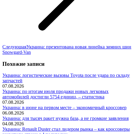
Следующая
Следующая
Украина: презентована новая линейка зимних шин
запись:
Snowgard-Van
Похожие записи
Украина: логистические вызовы Toyota после удара по складу
запчастей
07.08.2026
Украина: по итогам июля продажи новых легковых
автомобилей достигли 5754 единиц, – статистика
07.08.2026
Украина: в июне на первом месте – экономичный кроссовер
06.08.2026
Украина: для тысяч ракет нужна база, а не громкие заявления
04.08.2026
Украина: Renault Duster стал лидером рынка – как кроссоверы