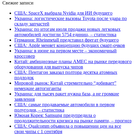
Свежие записи
США: SpaceX выбрала Nvidia для ИИ будущего
Украина: логистические вызовы Toyota после удара по
складу запчастей
Украина: по итогам июля продажи новых легковых
автомобилей достигли 5754 единиц, – статистика
Германия: Rheinmetall представил фрегат будущего
США: Apple меняет концепцию будущих смарт-очков
Украина: в июне на первом месте – экономичный
кроссовер
Китай: амбициозные планы AMEC на рынке передового
оборудования для выпуска чипов
США: Пентагон заказал полтора десятка атомных
подлодок
Мировой рынок: Китай стремительно “добивает”
немецкие автогиганты
Украина: для тысяч ракет нужна база, а не громкие
заявления
США: самые продаваемые автомобили в первом
полугодия, – статистика
Южная Корея: Samsung предупредила о
продолжительности кризиса на рынке памяти, – прогноз
США: Qualcomm объявила о повышении цен на все
свои чипы с 1 сентября