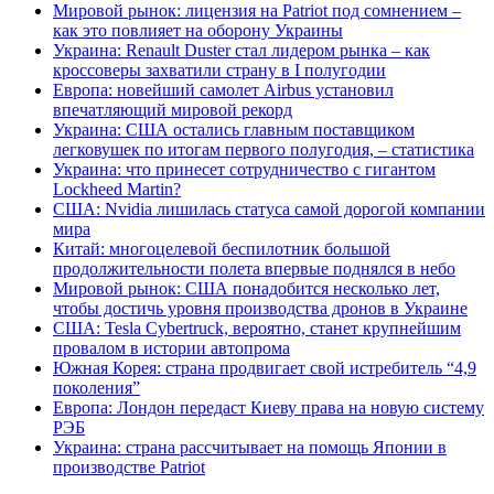
Мировой рынок: лицензия на Patriot под сомнением –
как это повлияет на оборону Украины
Украина: Renault Duster стал лидером рынка – как
кроссоверы захватили страну в I полугодии
Европа: новейший самолет Airbus установил
впечатляющий мировой рекорд
Украина: США остались главным поставщиком
легковушек по итогам первого полугодия, – статистика
Украина: что принесет сотрудничество с гигантом
Lockheed Martin?
США: Nvidia лишилась статуса самой дорогой компании
мира
Китай: многоцелевой беспилотник большой
продолжительности полета впервые поднялся в небо
Мировой рынок: США понадобится несколько лет,
чтобы достичь уровня производства дронов в Украине
США: Tesla Cybertruck, вероятно, станет крупнейшим
провалом в истории автопрома
Южная Корея: страна продвигает свой истребитель “4,9
поколения”
Европа: Лондон передаст Киеву права на новую систему
РЭБ
Украина: страна рассчитывает на помощь Японии в
производстве Patriot