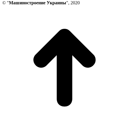
© "
Машиностроение Украины
", 2020
В