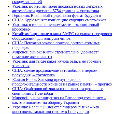
складу запчастей
Украина: по итогам июля продажи новых легковых
автомобилей достигли 5754 единиц, – статистика
Германия: Rheinmetall представил фрегат будущего
США: Apple меняет концепцию будущих смарт-очков
Украина: в июне на первом месте – экономичный
кроссовер
Китай: амбициозные планы AMEC на рынке передового
оборудования для выпуска чипов
США: Пентагон заказал полтора десятка атомных
подлодок
Мировой рынок: Китай стремительно “добивает”
немецкие автогиганты
Украина: для тысяч ракет нужна база, а не громкие
заявления
США: самые продаваемые автомобили в первом
полугодия, – статистика
Южная Корея: Samsung предупредила о
продолжительности кризиса на рынке памяти, – прогноз
США: Qualcomm объявила о повышении цен на все
свои чипы с 1 сентября
Мировой рынок: лицензия на Patriot под сомнением –
как это повлияет на оборону Украины
Украина: Renault Duster стал лидером рынка – как
кроссоверы захватили страну в I полугодии