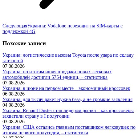
Следующая
Следующая
Украина: Vodafone переходит на SIM-карты с
запись:
поддержкой 4G
Похожие записи
Украина: логистические вызовы Toyota после удара по складу
запчастей
07.08.2026
Украина: по итогам июля продажи новых легковых
автомобилей достигли 5754 единиц, – статистика
07.08.2026
Украина: в июне на первом месте – экономичный кроссовер
06.08.2026
Украина: для тысяч ракет нужна база, а не громкие заявления
04.08.2026
Украина: Renault Duster стал лидером рынка – как кроссоверы
захватили страну в I полугодии
03.08.2026
Украина: США остались главным поставщиком легковушек по
итогам первого полугодия, – статистика