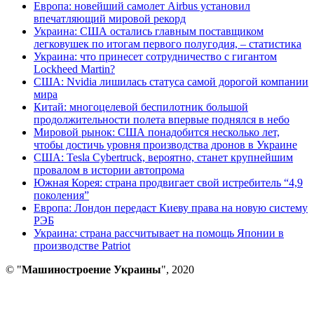
Европа: новейший самолет Airbus установил
впечатляющий мировой рекорд
Украина: США остались главным поставщиком
легковушек по итогам первого полугодия, – статистика
Украина: что принесет сотрудничество с гигантом
Lockheed Martin?
США: Nvidia лишилась статуса самой дорогой компании
мира
Китай: многоцелевой беспилотник большой
продолжительности полета впервые поднялся в небо
Мировой рынок: США понадобится несколько лет,
чтобы достичь уровня производства дронов в Украине
США: Tesla Cybertruck, вероятно, станет крупнейшим
провалом в истории автопрома
Южная Корея: страна продвигает свой истребитель “4,9
поколения”
Европа: Лондон передаст Киеву права на новую систему
РЭБ
Украина: страна рассчитывает на помощь Японии в
производстве Patriot
© "
Машиностроение Украины
", 2020
В