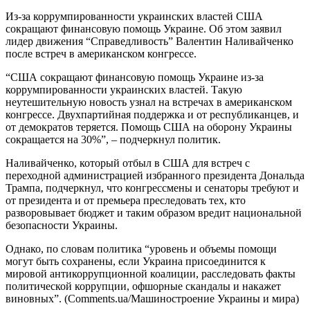
Из-за коррумпированности украинских властей США
сокращают финансовую помощь Украине. Об этом заявил
лидер движения “Справедливость” Валентин Наливайченко
после встреч в американском конгрессе.
“США сокращают финансовую помощь Украине из-за
коррумпированности украинских властей. Такую
неутешительную новость узнал на встречах в американском
конгрессе. Двухпартийная поддержка и от республиканцев, и
от демократов теряется. Помощь США на оборону Украины
сокращается на 30%”, – подчеркнул политик.
Наливайченко, который отбыл в США для встреч с
переходной администрацией избранного президента Дональда
Трампа, подчеркнул, что конгрессмены и сенаторы требуют и
от президента и от премьера преследовать тех, кто
разворовывает бюджет и таким образом вредит национальной
безопасности Украины.
Однако, по словам политика “уровень и объемы помощи
могут быть сохранены, если Украина присоединится к
мировой антикоррупционной коалиции, расследовать факты
политической коррупции, офшорные скандалы и накажет
виновных”. (Comments.ua/Машиностроение Украины и мира)