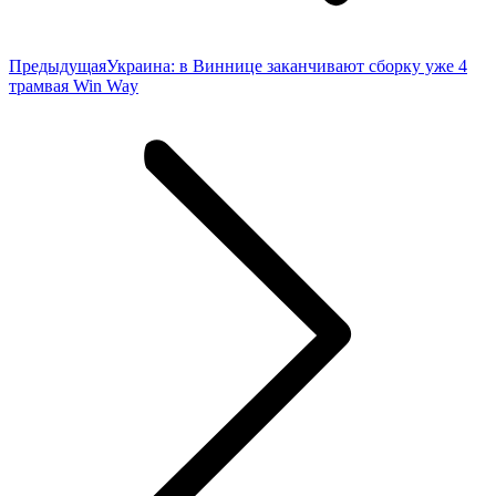
Предыдущая
Предыдущая
Украина: в Виннице заканчивают сборку уже 4
запись:
трамвая Win Way