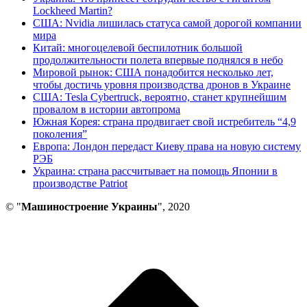
Lockheed Martin?
США: Nvidia лишилась статуса самой дорогой компании
мира
Китай: многоцелевой беспилотник большой
продолжительности полета впервые поднялся в небо
Мировой рынок: США понадобится несколько лет,
чтобы достичь уровня производства дронов в Украине
США: Tesla Cybertruck, вероятно, станет крупнейшим
провалом в истории автопрома
Южная Корея: страна продвигает свой истребитель “4,9
поколения”
Европа: Лондон передаст Киеву права на новую систему
РЭБ
Украина: страна рассчитывает на помощь Японии в
производстве Patriot
© "
Машиностроение Украины
", 2020
В