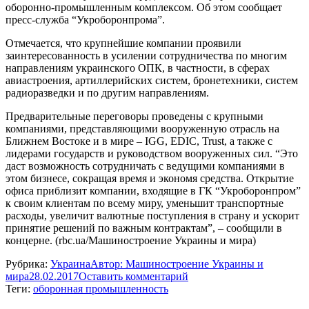
оборонно-промышленным комплексом. Об этом сообщает
пресс-служба “Укроборонпрома”.
Отмечается, что крупнейшие компании проявили
заинтересованность в усилении сотрудничества по многим
направлениям украинского ОПК, в частности, в сферах
авиастроения, артиллерийских систем, бронетехники, систем
радиоразведки и по другим направлениям.
Предварительные переговоры проведены с крупными
компаниями, представляющими вооруженную отрасль на
Ближнем Востоке и в мире – IGG, EDIC, Trust, а также с
лидерами государств и руководством вооруженных сил. “Это
даст возможность сотрудничать с ведущими компаниями в
этом бизнесе, сокращая время и экономя средства. Открытие
офиса приблизит компании, входящие в ГК “Укроборонпром”
к своим клиентам по всему миру, уменьшит транспортные
расходы, увеличит валютные поступления в страну и ускорит
принятие решений по важным контрактам”, – сообщили в
концерне. (rbc.ua/Машиностроение Украины и мира)
Рубрика:
Украина
Автор:
Машиностроение Украины и
мира
28.02.2017
Оставить комментарий
Теги:
оборонная промышленность
Навигация