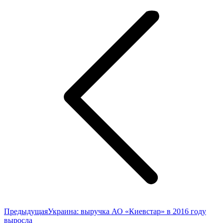
по
записям
Предыдущая
Предыдущая
Украина: выручка АО «Киевстар» в 2016 году
запись:
выросла