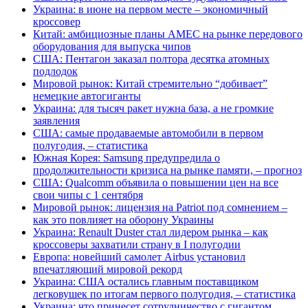
Украина: в июне на первом месте – экономичный
кроссовер
Китай: амбициозные планы AMEC на рынке передового
оборудования для выпуска чипов
США: Пентагон заказал полтора десятка атомных
подлодок
Мировой рынок: Китай стремительно “добивает”
немецкие автогиганты
Украина: для тысяч ракет нужна база, а не громкие
заявления
США: самые продаваемые автомобили в первом
полугодия, – статистика
Южная Корея: Samsung предупредила о
продолжительности кризиса на рынке памяти, – прогноз
США: Qualcomm объявила о повышении цен на все
свои чипы с 1 сентября
Мировой рынок: лицензия на Patriot под сомнением –
как это повлияет на оборону Украины
Украина: Renault Duster стал лидером рынка – как
кроссоверы захватили страну в I полугодии
Европа: новейший самолет Airbus установил
впечатляющий мировой рекорд
Украина: США остались главным поставщиком
легковушек по итогам первого полугодия, – статистика
Украина: что принесет сотрудничество с гигантом