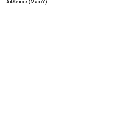
AdSense (МашУ)