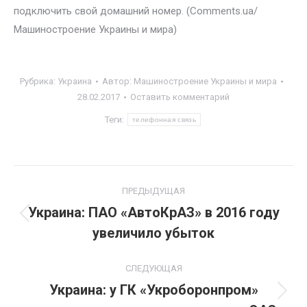
подключить свой домашний номер. (Comments.ua/
Машиностроение Украины и мира)
Рубрика:
Украина
Автор:
Машиностроение Украины и мира
28.02.2017
Оставить комментарий
Теги:
телефонная связь
Навигация
ПРЕДЫДУЩАЯ
по
Украина: ПАО «АвтоКрАЗ» в 2016 году
Предыдущая
увеличило убыток
записям
запись:
СЛЕДУЮЩАЯ
Украина: у ГК «Укроборонпром»
Следующая