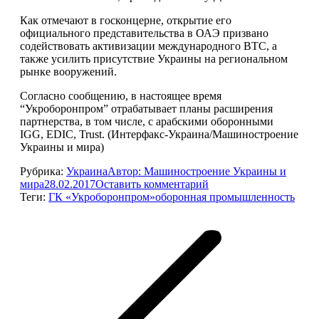
Как отмечают в госконцерне, открытие его
официального представительства в ОАЭ призвано
содействовать активизации международного ВТС, а
также усилить присутствие Украины на региональном
рынке вооружений.
Согласно сообщению, в настоящее время
“Укроборонпром” отрабатывает планы расширения
партнерства, в том числе, с арабскими оборонными
IGG, EDIC, Trust. (Интерфакс-Украина/Машиностроение
Украины и мира)
Рубрика:
Украина
Автор:
Машиностроение Украины и
мира
28.02.2017
Оставить комментарий
Теги:
ГК «Укроборонпром»
оборонная промышленность
Навигация
по
записям