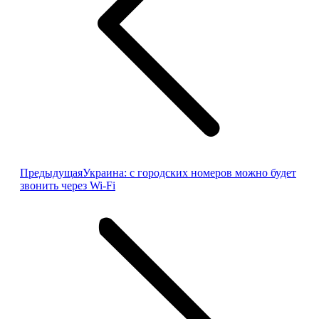
Предыдущая
Предыдущая
Украина: с городских номеров можно будет
запись:
звонить через Wi-Fi