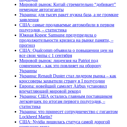
Мировой рынок: Китай стремительно “добивает”
немецкие автогиганты
Украина: для тысяч ракет нужна база, а не громкие
заявления
США: самые продаваемые автомобили в первом
полугодия, – статистика
Южная Корея: Samsung предупредила о
продолжительности кризиса на рынке памяти, –
прогноз
США: Qualcomm объявила о повышении цен на
все свои чипы с 1 сентября
Мировой рынок: лицензия на Patriot под
сомнением – как это повлияет на оборону
Украины
Украина: Renault Duster стал лидером рынка – как
кроссоверы захватили страну в I полугодии
Европа: новейший самолет Airbus установил
впечатляющий мировой рекорд
Украина: США остались главным поставщиком
легковушек по итогам первого полугодия, –
статистика
Украина: что принесет сотрудничество с гигантом
Lockheed Martin?
США: Nvidia лишилась статуса самой дорогой
компании мира