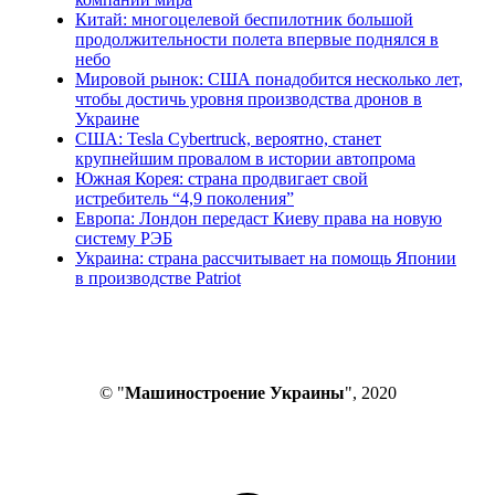
Китай: многоцелевой беспилотник большой
продолжительности полета впервые поднялся в
небо
Мировой рынок: США понадобится несколько лет,
чтобы достичь уровня производства дронов в
Украине
США: Tesla Cybertruck, вероятно, станет
крупнейшим провалом в истории автопрома
Южная Корея: страна продвигает свой
истребитель “4,9 поколения”
Европа: Лондон передаст Киеву права на новую
систему РЭБ
Украина: страна рассчитывает на помощь Японии
в производстве Patriot
© "
Машиностроение Украины
", 2020
В