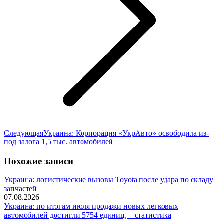
Следующая
Следующая
Украина: Корпорация «УкрАвто» освободила из-
запись:
под залога 1,5 тыс. автомобилей
Похожие записи
Украина: логистические вызовы Toyota после удара по складу
запчастей
07.08.2026
Украина: по итогам июля продажи новых легковых
автомобилей достигли 5754 единиц, – статистика