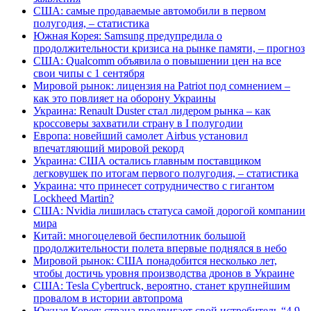
США: самые продаваемые автомобили в первом
полугодия, – статистика
Южная Корея: Samsung предупредила о
продолжительности кризиса на рынке памяти, – прогноз
США: Qualcomm объявила о повышении цен на все
свои чипы с 1 сентября
Мировой рынок: лицензия на Patriot под сомнением –
как это повлияет на оборону Украины
Украина: Renault Duster стал лидером рынка – как
кроссоверы захватили страну в I полугодии
Европа: новейший самолет Airbus установил
впечатляющий мировой рекорд
Украина: США остались главным поставщиком
легковушек по итогам первого полугодия, – статистика
Украина: что принесет сотрудничество с гигантом
Lockheed Martin?
США: Nvidia лишилась статуса самой дорогой компании
мира
Китай: многоцелевой беспилотник большой
продолжительности полета впервые поднялся в небо
Мировой рынок: США понадобится несколько лет,
чтобы достичь уровня производства дронов в Украине
США: Tesla Cybertruck, вероятно, станет крупнейшим
провалом в истории автопрома
Южная Корея: страна продвигает свой истребитель “4,9