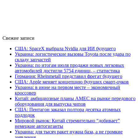
Свежие записи
США: SpaceX выбрала Nvidia для ИИ будущего
Украина: логистические вызовы Toyota после удара по
складу запчастей
Украина: по итогам июля продажи новых легковых
автомобилей достигли 5754 единиц, – статистика
Германия: Rheinmetall представил фрегат будущего
США: Apple меняет концепцию будущих смарт-очков
Украина: в июне на первом месте – экономичный
кроссовер
Китай: амбициозные планы AMEC на рынке передового
оборудования для выпуска чипов
США: Пентагон заказал полтора десятка атомных
подлодок
Мировой рынок: Китай стремительно “добивает”
немецкие автогиганты
Украина: для тысяч ракет нужна база, а не громкие
заявления