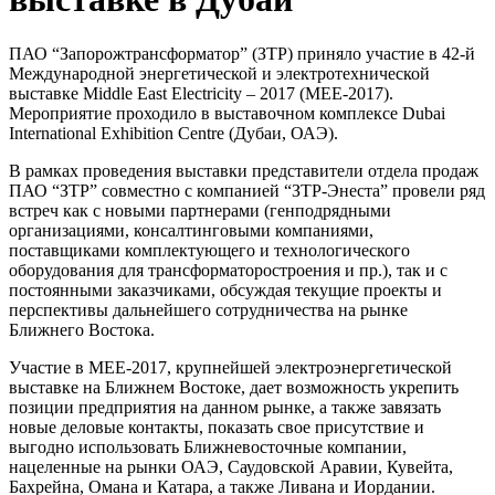
ПАО “Запорожтрансформатор” (ЗТР) приняло участие в 42-й
Международной энергетической и электротехнической
выставке Middle East Electricity – 2017 (MEE-2017).
Мероприятие проходило в выставочном комплексе Dubai
International Exhibition Centre (Дубаи, ОАЭ).
В рамках проведения выставки представители отдела продаж
ПАО “ЗТР” совместно с компанией “ЗТР-Энеста” провели ряд
встреч как с новыми партнерами (генподрядными
организациями, консалтинговыми компаниями,
поставщиками комплектующего и технологического
оборудования для трансформаторостроения и пр.), так и с
постоянными заказчиками, обсуждая текущие проекты и
перспективы дальнейшего сотрудничества на рынке
Ближнего Востока.
Участие в MEE-2017, крупнейшей электроэнергетической
выставке на Ближнем Востоке, дает возможность укрепить
позиции предприятия на данном рынке, а также завязать
новые деловые контакты, показать свое присутствие и
выгодно использовать Ближневосточные компании,
нацеленные на рынки ОАЭ, Саудовской Аравии, Кувейта,
Бахрейна, Омана и Катара, а также Ливана и Иордании.