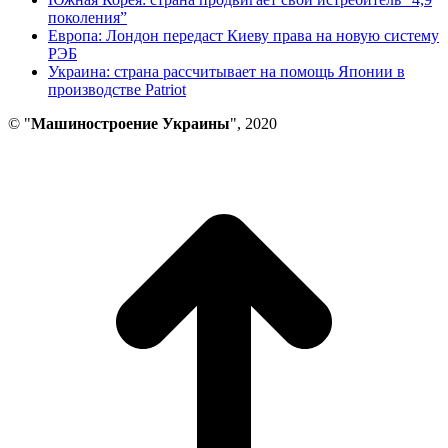
поколения”
Европа: Лондон передаст Киеву права на новую систему
РЭБ
Украина: страна рассчитывает на помощь Японии в
производстве Patriot
© "
Машиностроение Украины
", 2020
В