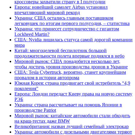
кроссоверы захватили страну в I полугодии
Европа: новейший самолет Airbus установил
впечатляющий мировой рекорд
Украина: США остались главным поставщиком
легковушек по итогам первого полугодия, – статистика
Украина: что принесет сотрудничество с гигантом
Lockheed Martin?
США: Nvidia лишилась статуса самой дорогой компании
мира
Китай: многоцелевой беспилотник большой
продолжительности полета впервые поднялся в небо
Мировой рынок: США понадобится несколько лет,
чтобы достичь уровня производства дронов в Украине
США: Tesla Cybertruck, вероятно, станет крупнейшим
провалом в истории автопрома
Южная Корея: страна продвигает свой истребитель “4,9
поколения”
Европа: Лондон передаст Киеву права на новую систему
РЭБ
Украина: страна рассчитывает на помощь Японии в
производстве Patriot
Мировой рынок: китайские автомобили стали обходить
на краш-тестах даже BMW
Великобритания: назван лучший семейный электрокар
Украина: автомобили с дизельными двигателями теряют