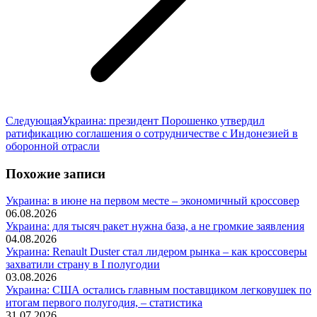
Следующая
Следующая
Украина: президент Порошенко утвердил
запись:
ратификацию соглашения о сотрудничестве с Индонезией в
оборонной отрасли
Похожие записи
Украина: в июне на первом месте – экономичный кроссовер
06.08.2026
Украина: для тысяч ракет нужна база, а не громкие заявления
04.08.2026
Украина: Renault Duster стал лидером рынка – как кроссоверы
захватили страну в I полугодии
03.08.2026
Украина: США остались главным поставщиком легковушек по
итогам первого полугодия, – статистика
31.07.2026