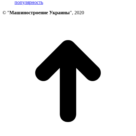
популярность
© "
Машиностроение Украины
", 2020
В