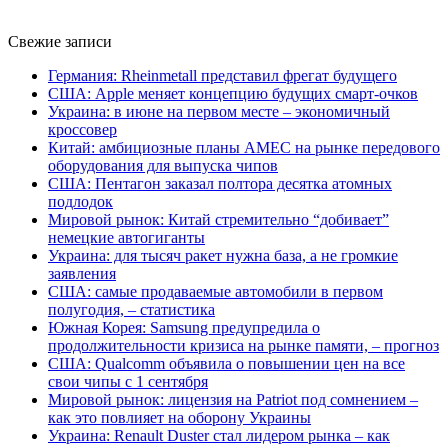
Свежие записи
Германия: Rheinmetall представил фрегат будущего
США: Apple меняет концепцию будущих смарт-очков
Украина: в июне на первом месте – экономичный
кроссовер
Китай: амбициозные планы AMEC на рынке передового
оборудования для выпуска чипов
США: Пентагон заказал полтора десятка атомных
подлодок
Мировой рынок: Китай стремительно “добивает”
немецкие автогиганты
Украина: для тысяч ракет нужна база, а не громкие
заявления
США: самые продаваемые автомобили в первом
полугодия, – статистика
Южная Корея: Samsung предупредила о
продолжительности кризиса на рынке памяти, – прогноз
США: Qualcomm объявила о повышении цен на все
свои чипы с 1 сентября
Мировой рынок: лицензия на Patriot под сомнением –
как это повлияет на оборону Украины
Украина: Renault Duster стал лидером рынка – как