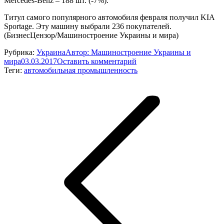
Mercedes-Benz – 188 шт. (-7%).
Титул самого популярного автомобиля февраля получил KIA
Sportage. Эту машину выбрали 236 покупателей.
(БизнесЦензор/Машиностроение Украины и мира)
Рубрика:
Украина
Автор:
Машиностроение Украины и
мира
03.03.2017
Оставить комментарий
Теги:
автомобильная промышленность
Навигация
по
записям