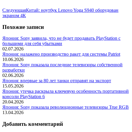
Следующая
Следующая
Китай: ноутбук Lenovo Yoga S940 оборудован
запись:
экраном 4К
Похожие записи
Япония: Sony заявила, что не будет продавать PlayStation с
большими для себя убытками
02.07.2026
Япония: налажено производство ракет для системы Patriot
10.06.2026
Япония: Sony показала последние телевизоры собственной
разработки
02.06.2026
Япония: впервые за 80 лет танки отправят на экспорт
15.05.2026
Япония: утечка раскрыла ключевую особенность портативной
консоли PlayStation 6
20.04.2026
Япония: Sony показала революционные телевизоры True RGB
13.04.2026
Добавить комментарий