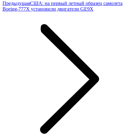
Предыдущая
Предыдущая
США: на первый летный образец самолета
запись:
Boeing-777X установили двигатели GE9X