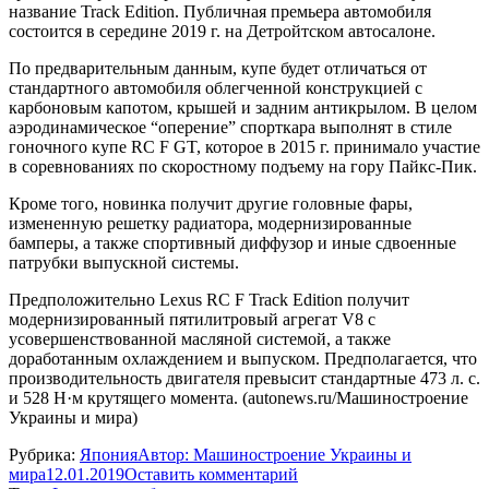
название Track Edition. Публичная премьера автомобиля
состоится в середине 2019 г. на Детройтском автосалоне.
По предварительным данным, купе будет отличаться от
стандартного автомобиля облегченной конструкцией с
карбоновым капотом, крышей и задним антикрылом. В целом
аэродинамическое “оперение” спорткара выполнят в стиле
гоночного купе RC F GT, которое в 2015 г. принимало участие
в соревнованиях по скоростному подъему на гору Пайкс-Пик.
Кроме того, новинка получит другие головные фары,
измененную решетку радиатора, модернизированные
бамперы, а также спортивный диффузор и иные сдвоенные
патрубки выпускной системы.
Предположительно Lexus RC F Track Edition получит
модернизированный пятилитровый агрегат V8 с
усовершенствованной масляной системой, а также
доработанным охлаждением и выпуском. Предполагается, что
производительность двигателя превысит стандартные 473 л. с.
и 528 Н·м крутящего момента. (autonews.ru/Машиностроение
Украины и мира)
Рубрика:
Япония
Автор:
Машиностроение Украины и
мира
12.01.2019
Оставить комментарий