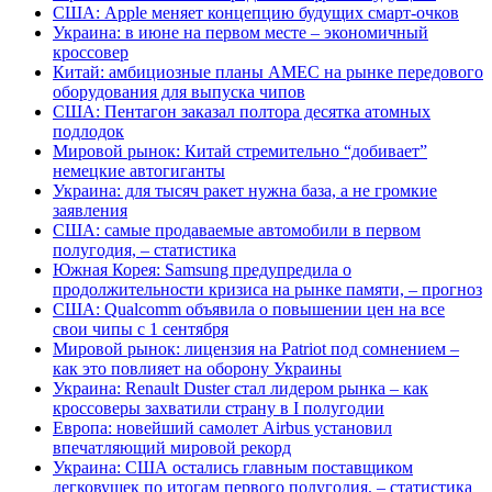
США: Apple меняет концепцию будущих смарт-очков
Украина: в июне на первом месте – экономичный
кроссовер
Китай: амбициозные планы AMEC на рынке передового
оборудования для выпуска чипов
США: Пентагон заказал полтора десятка атомных
подлодок
Мировой рынок: Китай стремительно “добивает”
немецкие автогиганты
Украина: для тысяч ракет нужна база, а не громкие
заявления
США: самые продаваемые автомобили в первом
полугодия, – статистика
Южная Корея: Samsung предупредила о
продолжительности кризиса на рынке памяти, – прогноз
США: Qualcomm объявила о повышении цен на все
свои чипы с 1 сентября
Мировой рынок: лицензия на Patriot под сомнением –
как это повлияет на оборону Украины
Украина: Renault Duster стал лидером рынка – как
кроссоверы захватили страну в I полугодии
Европа: новейший самолет Airbus установил
впечатляющий мировой рекорд
Украина: США остались главным поставщиком
легковушек по итогам первого полугодия, – статистика