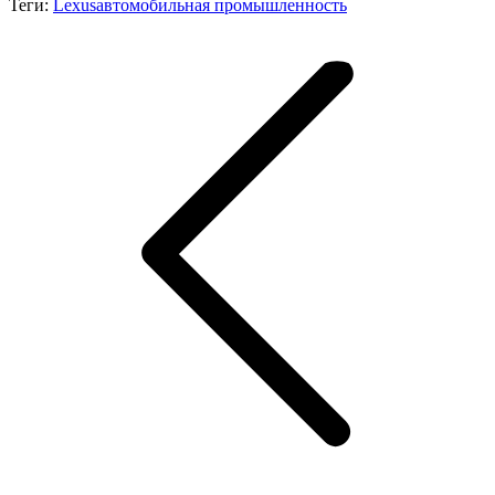
Теги:
Lexus
автомобильная промышленность
Навигация
по
записям