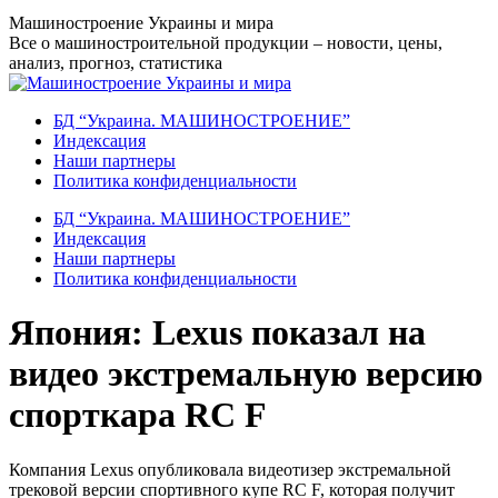
Перейти
Машиностроение Украины и мира
к
Все о машиностроительной продукции – новости, цены,
содержанию
анализ, прогноз, статистика
БД “Украина. МАШИНОСТРОЕНИЕ”
Индекcация
Наши партнеры
Политика конфиденциальности
БД “Украина. МАШИНОСТРОЕНИЕ”
Индекcация
Наши партнеры
Политика конфиденциальности
Япония: Lexus показал на
видео экстремальную версию
спорткара RC F
Компания Lexus опубликовала видеотизер экстремальной
трековой версии спортивного купе RC F, которая получит