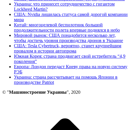
Украина: что принесет сотрудничество с гигантом
Lockheed Martin?
США: Nvidia лишилась статуса самой дорогой компании
мира
Китай: многоцелевой беспилотник большой
продолжительности полета впервые поднялся в небо
Мировой рынок: США понадобится несколько лет,
чтобы достичь уровня производства дронов в Украине
США: Tesla Cybertruck, вероятно, станет крупнейшим
провалом в истории автопрома
Южная Корея: страна продвигает свой истребитель “4,9
поколения”
Европа: Лондон передаст Киеву права на новую систему
РЭБ
Украина: страна рассчитывает на помощь Японии в
производстве Patriot
© "
Машиностроение Украины
", 2020
В