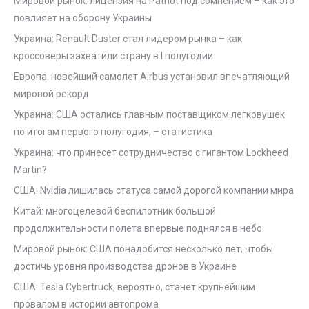
Мировой рынок: лицензия на Patriot под сомнением – как это
повлияет на оборону Украины
Украина: Renault Duster стал лидером рынка – как
кроссоверы захватили страну в I полугодии
Европа: новейший самолет Airbus установил впечатляющий
мировой рекорд
Украина: США остались главным поставщиком легковушек
по итогам первого полугодия, – статистика
Украина: что принесет сотрудничество с гигантом Lockheed
Martin?
США: Nvidia лишилась статуса самой дорогой компании мира
Китай: многоцелевой беспилотник большой
продолжительности полета впервые поднялся в небо
Мировой рынок: США понадобится несколько лет, чтобы
достичь уровня производства дронов в Украине
США: Tesla Cybertruck, вероятно, станет крупнейшим
провалом в истории автопрома