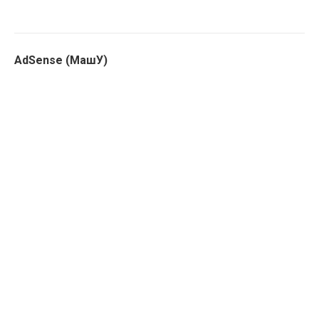
AdSense (МашУ)