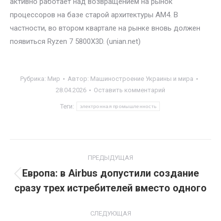
активно работает над возвращением на рынок
процессоров на базе старой архитектуры AM4. В
частности, во втором квартале на рынке вновь должен
появиться Ryzen 7 5800X3D. (unian.net)
Рубрика:
Мир
Автор:
Машиностроение Украины и мира
28.04.2026
Оставить комментарий
Теги:
электронная промышленность
Навигация
ПРЕДЫДУЩАЯ
по
Европа: в Airbus допустили создание
Предыдущая
сразу трех истребителей вместо одного
записям
запись:
СЛЕДУЮЩАЯ