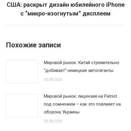
США: раскрыт дизайн юбилейного iPhone
Следующая
с “микро-изогнутым” дисплеем
запись:
Похожие записи
Мировой рынок: Китай стремительно
“добивает” немецкие автогиганты
05.08.2026
Мировой рынок: лицензия на Patriot
под сомнением – как это повлияет на
оборону Украины
03.08.2026