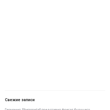
Свежие записи
Германия: Rheinmetall представил фрегат будущего