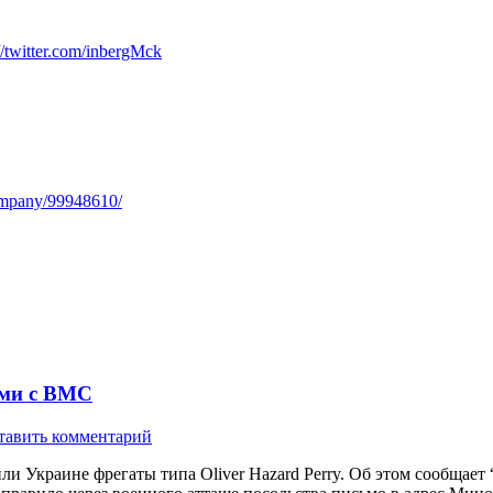
://twitter.com/inbergMck
ompany/99948610/
ами с ВМС
тавить комментарий
Украине фрегаты типа Oliver Hazard Perry. Об этом сообщает 