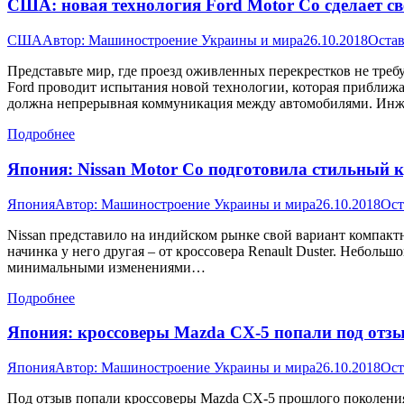
США: новая технология Ford Motor Co сделает 
США
Автор:
Машиностроение Украины и мира
26.10.2018
Остав
Представьте мир, где проезд оживленных перекрестков не треб
Ford проводит испытания новой технологии, которая приближа
должна непрерывная коммуникация между автомобилями. Ин
Подробнее
Япония: Nissan Motor Co подготовила стильный к
Япония
Автор:
Машиностроение Украины и мира
26.10.2018
Ост
Nissan представило на индийском рынке свой вариант компак
начинка у него другая – от кроссовера Renault Duster. Небольшо
минимальными изменениями…
Подробнее
Япония: кроссоверы Mazda СX-5 попали под от
Япония
Автор:
Машиностроение Украины и мира
26.10.2018
Ост
Под отзыв попали кроссоверы Mazda СX-5 прошлого поколения