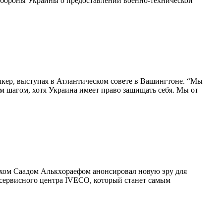
обороны Украины о предоставлении военно-технической
ер, выступая в Атлантическом совете в Вашингтоне. “Мы
м шагом, хотя Украина имеет право защищать себя. Мы от
хом Саадом Алькxораефом анонсировал новую эру для
о-сервисного центра IVECO, который станет самым