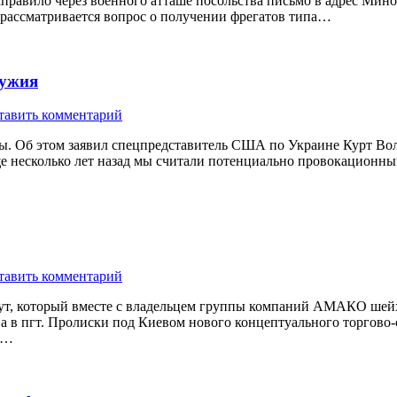
равило через военного атташе посольства письмо в адрес Мин
рассматривается вопрос о получении фрегатов типа…
ружия
тавить комментарий
. Об этом заявил спецпредставитель США по Украине Курт Волк
ще несколько лет назад мы считали потенциально провокационны
тавить комментарий
аут, который вместе с владельцем группы компаний АМАКО шей
тва в пгт. Пролиски под Киевом нового концептуального торгов
е…