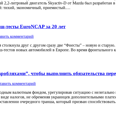
 2,2-литровый двигатель Skyactiv-D от Mazda был разработан в
лей: тихий, экономичный, приемистый.…
аш-тесты EuroNCAP за 20 лет
авить комментарий
столкнула друг с другом сразу две “Фиесты” – новую и старую. 
тестов новых автомобилей в Европе. Во время фронтального краш
евробляхами”, чтобы выполнить обязательства пе
тавить комментарий
родным валютным фондом, урегулировав ситуацию с нелегально 
 в виде налогов, не обременяя украинцев дополнительными плат
доставлении очередного транша, который призван способствоват