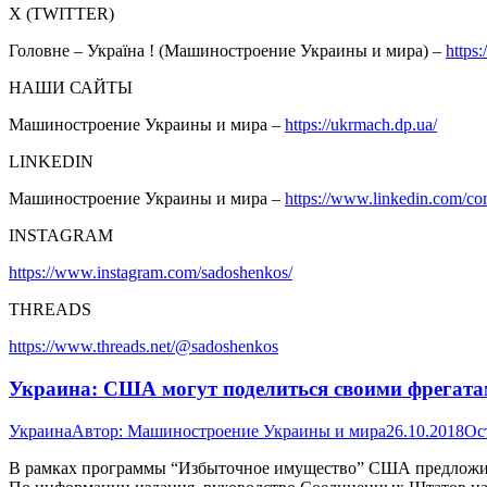
Х (TWITTER)
Головне – Україна ! (Машиностроение Украины и мира) –
https
НАШИ САЙТЫ
Машиностроение Украины и мира –
https://ukrmach.dp.ua/
LINKEDIN
Машиностроение Украины и мира –
https://www.linkedin.com/c
INSTAGRAM
https://www.instagram.com/sadoshenkos/
THREADS
https://www.threads.net/@sadoshenkos
Украина: США могут поделиться своими фрегат
Украина
Автор:
Машиностроение Украины и мира
26.10.2018
Ос
В рамках программы “Избыточное имущество” США предложили 