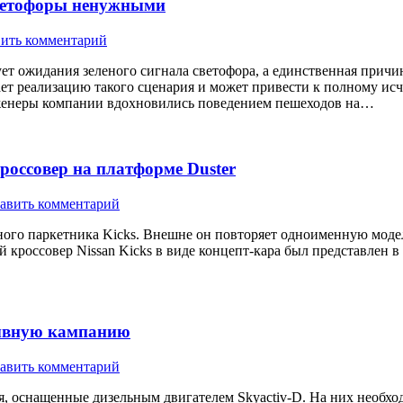
светофоры ненужными
ить комментарий
ует ожидания зеленого сигнала светофора, а единственная причи
ет реализацию такого сценария и может привести к полному ис
женеры компании вдохновились поведением пешеходов на…
россовер на платформе Duster
авить комментарий
тного паркетника Kicks. Внешне он повторяет одноименную мод
й кроссовер Nissan Kicks в виде концепт-кара был представлен в 
зывную кампанию
авить комментарий
, оснащенные дизельным двигателем Skyactiv-D. На них необхо