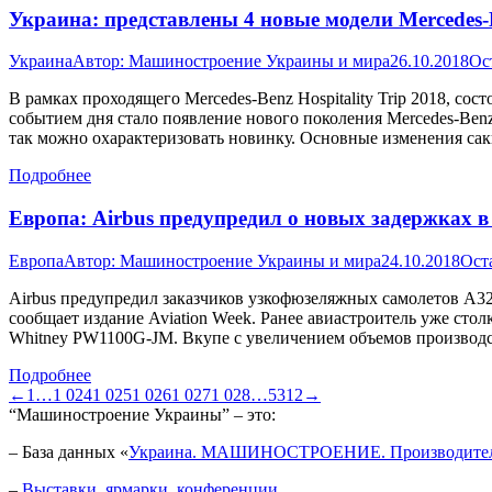
Украина: представлены 4 новые модели Mercedes-
Украина
Автор:
Машиностроение Украины и мира
26.10.2018
Ос
В рамках проходящего Mercedes-Benz Hospitality Trip 2018, со
событием дня стало появление нового поколения Mercedes-Benz
так можно охарактеризовать новинку. Основные изменения са
Подробнее
Европа: Airbus предупредил о новых задержках 
Европа
Автор:
Машиностроение Украины и мира
24.10.2018
Ост
Airbus предупредил заказчиков узкофюзеляжных самолетов A321
сообщает издание Aviation Week. Ранее авиастроитель уже сто
Whitney PW1100G-JM. Вкупе с увеличением объемов производ
Подробнее
←
1
…
1 024
1 025
1 026
1 027
1 028
…
5312
→
“Машиностроение Украины” – это:
– База данных «
Украина. МАШИНОСТРОЕНИЕ. Производител
–
Выставки, ярмарки, конференции