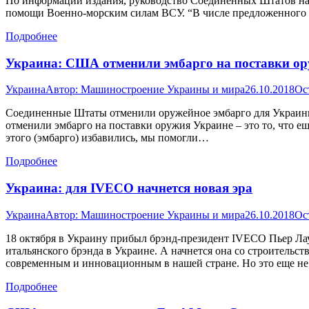
По информации издания, руководство Соединенных Штатов нап
помощи Военно-морским силам ВСУ. “В числе предложенного 
Подробнее
Украина: США отменили эмбарго на поставки о
Украина
Автор:
Машиностроение Украины и мира
26.10.2018
Ос
Соединенные Штаты отменили оружейное эмбарго для Украины
отменили эмбарго на поставки оружия Украине – это то, что е
этого (эмбарго) избавились, мы помогли…
Подробнее
Украина: для IVECO начнется новая эра
Украина
Автор:
Машиностроение Украины и мира
26.10.2018
Ос
18 октября в Украину прибыл брэнд-президент IVECO Пьер Л
итальянского брэнда в Украине. А начнется она со строительс
современным и инновационным в нашей стране. Но это еще н
Подробнее