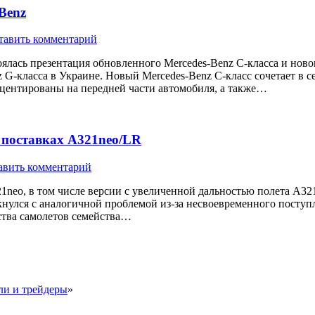
Benz
тавить комментарий
стоялась презентация обновленного Mercedes-Benz C-класса и нов
 G-класса в Украине. Новый Mercedes-Benz C-класс сочетает в 
кцентированы на передней части автомобиля, а также…
в поставках А321neo/LR
авить комментарий
neo, в том числе версии с увеличенной дальностью полета А321
лкнулся с аналогичной проблемой из-за несвоевременного поступл
ства самолетов семейства…
и и трейдеры
»