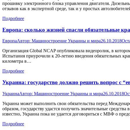
прошивку электронного блока управления двигателя. Дизельный
отзывов как в экспертной среде, так и у простых автолюбите
Подробнее
Европа: сколько жизней спасли обязательные кр
Европа
Автор:
Машиностроение Украины и мира
26.10.2018
Ост
Организация Global NCAP опубликовала видеоролик, в котором 
Испытания приурочили к 20-летию введения обязательных краш-
километра в…
Подробнее
Украина: государство должно решить вопрос с “
Украина
Автор:
Машиностроение Украины и мира
26.10.2018
Ос
Украина может выполнить свои обязательства перед Междуна
образом, государству удастся получить значительные средства
известно, Украина пока не удается договориться с МВФ о пре
Подробнее