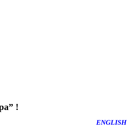
ра” !
ENGLISH