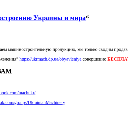
строению Украины и мира
“
аем машиностроительную продукцию, мы только сводим продавц
ъявления”
https://ukrmach.dp.ua/obyavleniya
совершенно
БЕСПЛА
ВАМ
ebook.com/machukr/
ook.com/groups/UkrainianMachinery