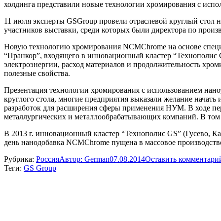
холдинга представили новые технологии хромирования с исп
11 июля эксперты GSGroup провели отраслевой круглый стол 
участников выставки, среди которых были директора по произ
Новую технологию хромирования NCMChrome на основе специа
“Пранкор”, входящего в инновационный кластер “Технополис 
электроэнергии, расход материалов и продолжительность хром
полезные свойства.
Презентация технологии хромирования с использованием нано
круглого стола, многие предприятия выказали желание начать
разработок для расширения сферы применения НУМ. В ходе пе
металлургических и металлообрабатывающих компаний. В том 
В 2013 г. инновационный кластер “Технополис GS” (Гусево, 
день нанодобавка NCMChrome пущена в массовое производств
Рубрика:
Россия
Автор:
German
07.08.2014
Оставить комментари
Теги:
GS Group
Навигация
по
записям