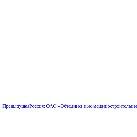
Предыдущая
Предыдущая
Россия: ОАО «Объединенные машиностроительны
запись: