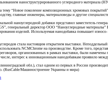
ользованием наноструктурированного углеродного материала (
на тему “Новое поколение композиционных хромовых покрытий”.
водству, главные инженеры, материаловеды и другие специалист
льной наноуглеродной добавки представил заместитель генера
GS”, генеральный директор ООО “Наноуглеродные материалы” Вл
ирования изделий. Используемая нанодобавка повышает износо- 
углеродов стала настоящим открытием выставки. Неподдельный 
 использовать NCMChrome на производстве. Кроме того, предст
реговоров, организованных в рамках выставки, были намечены 
числе, интерес к инновационным нанодобавкам проявило междун
Калининградской обл.), стал одним из первых в России произво
о. (RusCable/Машиностроение Украины и мира)
й