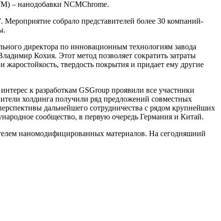
НУМ) – нанодобавки NCMChrome.
 Мероприятие собрало представителей более 30 компаний-
ы.
льного директора по инновационным технологиям завода
адимир Кохия. Этот метод позволяет сократить затраты
и жаростойкость, твердость покрытия и придает ему другие
интерес к разработкам GSGroup проявили все участники
авители холдинга получили ряд предложений совместных
перспективы дальнейшего сотрудничества с рядом крупнейших
ародное сообщество, в первую очередь Германия и Китай.
дителем наномодифицированных материалов. На сегодняшний