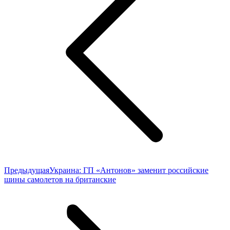
Предыдущая
Предыдущая
Украина: ГП «Антонов» заменит российские
запись:
шины самолетов на британские