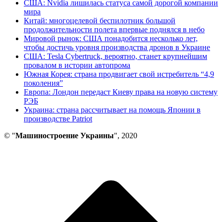
США: Nvidia лишилась статуса самой дорогой компании
мира
Китай: многоцелевой беспилотник большой
продолжительности полета впервые поднялся в небо
Мировой рынок: США понадобится несколько лет,
чтобы достичь уровня производства дронов в Украине
США: Tesla Cybertruck, вероятно, станет крупнейшим
провалом в истории автопрома
Южная Корея: страна продвигает свой истребитель “4,9
поколения”
Европа: Лондон передаст Киеву права на новую систему
РЭБ
Украина: страна рассчитывает на помощь Японии в
производстве Patriot
© "
Машиностроение Украины
", 2020
В