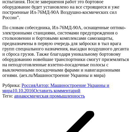
испытания. После завершения работ это бортовое
оборудование будет установлено на все строящиеся и уже
построенные Ил-76МД-90А Воздушно-космических сил
России”.
По словам собеседника, Ил-76МД-90А, оснащенные оптико-
электронными станциями, системами предупреждения о
столкновении и бортовыми комплексами самозащиты,
предназначены в первую очередь для заброски в тыл врага
групп специального назначения, высадки воздушного десанта
и сброса грузов. Также благодаря уникальному бортовому
оборудованию новейшие транспортники смогут приземляться
на неподготовленные взлетно-посадочные полосы с
выключенными посадочными фарами и навигационными
огнями. (aex.ru/Машиностроение Украины и мира)
Рубрика:
Россия
Автор:
Машиностроение Украины и
мира
10.10.2016
Оставить комментарий
Теги:
авиакосмическая промышленность
Навигация
по
записям