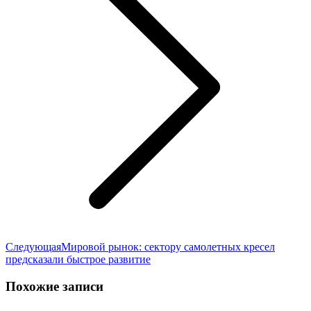
Следующая
Следующая
Мировой рынок: сектору самолетных кресел
запись:
предсказали быстрое развитие
Похожие записи