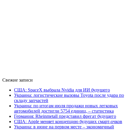
Свежие записи
США: SpaceX выбрала Nvidia для ИИ будущего
Украина: логистические вызовы Toyota после удара по
складу запчастей
Украина: по итогам июля продажи новых легковых
автомобилей достигли 5754 единиц, – статистика
Германия: Rheinmetall представил фрегат будущего
США: Apple меняет концепцию будущих смарт-очков
Украина: в июне на первом месте – экономичный