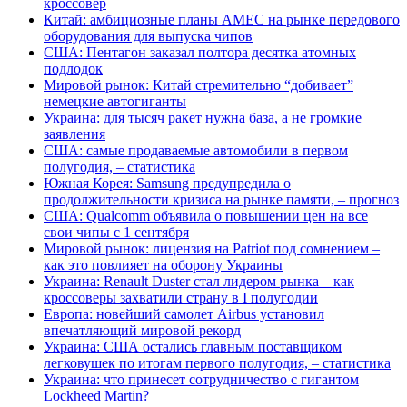
кроссовер
Китай: амбициозные планы AMEC на рынке передового
оборудования для выпуска чипов
США: Пентагон заказал полтора десятка атомных
подлодок
Мировой рынок: Китай стремительно “добивает”
немецкие автогиганты
Украина: для тысяч ракет нужна база, а не громкие
заявления
США: самые продаваемые автомобили в первом
полугодия, – статистика
Южная Корея: Samsung предупредила о
продолжительности кризиса на рынке памяти, – прогноз
США: Qualcomm объявила о повышении цен на все
свои чипы с 1 сентября
Мировой рынок: лицензия на Patriot под сомнением –
как это повлияет на оборону Украины
Украина: Renault Duster стал лидером рынка – как
кроссоверы захватили страну в I полугодии
Европа: новейший самолет Airbus установил
впечатляющий мировой рекорд
Украина: США остались главным поставщиком
легковушек по итогам первого полугодия, – статистика
Украина: что принесет сотрудничество с гигантом
Lockheed Martin?