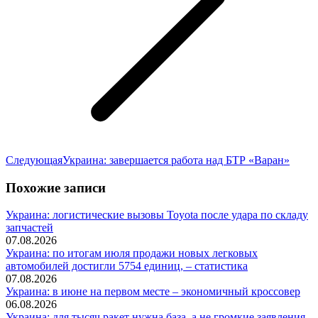
Следующая
Следующая
Украина: завершается работа над БТР «Варан»
запись:
Похожие записи
Украина: логистические вызовы Toyota после удара по складу
запчастей
07.08.2026
Украина: по итогам июля продажи новых легковых
автомобилей достигли 5754 единиц, – статистика
07.08.2026
Украина: в июне на первом месте – экономичный кроссовер
06.08.2026
Украина: для тысяч ракет нужна база, а не громкие заявления