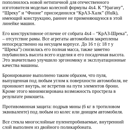
пополнилось новой нетипичной для отечественного
изготовителя моделью колесной формулы 4х4. К “Урагану”,
“Шреку” и “Фионе” присоединился “КрАЗ-Хaлк” (Hulk),
имеющий конструкцию, раннее не применяющуюся в этой
линейке машин.
Его конструктивное отличие от собрата 4х4 – “КрАЗ-Шрека”,
– отсутствие рамы. Все агрегаты автомобиля закреплены
непосредственно на несущем корпусе. До 16 т (с 18 т у
“Шрека”) снизилась его полная масса, также заметно
поубавились высота всего изделия и его посадочная высота.
Это значительно улучшило эргономику и эксплуатационные
качества машины.
Бронирование выполнено таким образом, что пуля,
выпущенная под любым углом к поверхности автомобиля, не
проникнет внутрь, не встретив на пути элементов брони.
Кроме этого минимизирована возможность прострела в
результате рикошета.
Противоминная защита: подрыв мины (6 кг в тротиловом
эквиваленте) под любым из колес или днищем автомобиля.
Все стекла многослойные пуленепробиваемые, внутренний
слой выполнен из двойного поликарбоната.