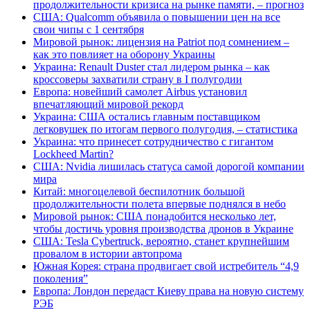
продолжительности кризиса на рынке памяти, – прогноз
США: Qualcomm объявила о повышении цен на все
свои чипы с 1 сентября
Мировой рынок: лицензия на Patriot под сомнением –
как это повлияет на оборону Украины
Украина: Renault Duster стал лидером рынка – как
кроссоверы захватили страну в I полугодии
Европа: новейший самолет Airbus установил
впечатляющий мировой рекорд
Украина: США остались главным поставщиком
легковушек по итогам первого полугодия, – статистика
Украина: что принесет сотрудничество с гигантом
Lockheed Martin?
США: Nvidia лишилась статуса самой дорогой компании
мира
Китай: многоцелевой беспилотник большой
продолжительности полета впервые поднялся в небо
Мировой рынок: США понадобится несколько лет,
чтобы достичь уровня производства дронов в Украине
США: Tesla Cybertruck, вероятно, станет крупнейшим
провалом в истории автопрома
Южная Корея: страна продвигает свой истребитель “4,9
поколения”
Европа: Лондон передаст Киеву права на новую систему
РЭБ