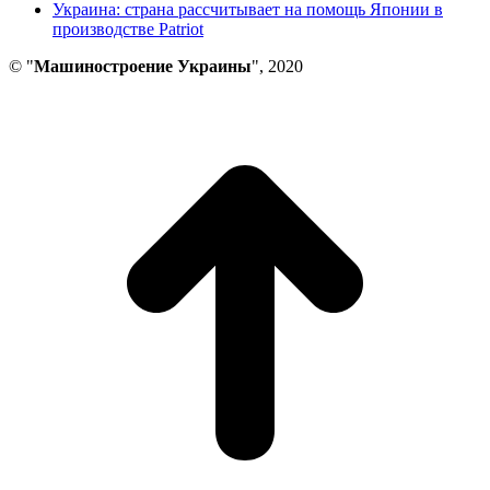
Украина: страна рассчитывает на помощь Японии в
производстве Patriot
© "
Машиностроение Украины
", 2020
В