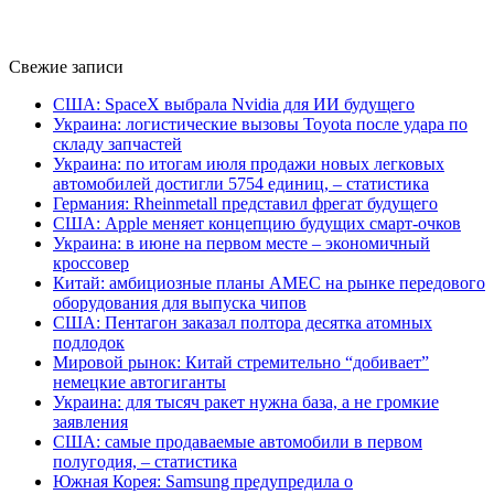
Свежие записи
США: SpaceX выбрала Nvidia для ИИ будущего
Украина: логистические вызовы Toyota после удара по
складу запчастей
Украина: по итогам июля продажи новых легковых
автомобилей достигли 5754 единиц, – статистика
Германия: Rheinmetall представил фрегат будущего
США: Apple меняет концепцию будущих смарт-очков
Украина: в июне на первом месте – экономичный
кроссовер
Китай: амбициозные планы AMEC на рынке передового
оборудования для выпуска чипов
США: Пентагон заказал полтора десятка атомных
подлодок
Мировой рынок: Китай стремительно “добивает”
немецкие автогиганты
Украина: для тысяч ракет нужна база, а не громкие
заявления
США: самые продаваемые автомобили в первом
полугодия, – статистика
Южная Корея: Samsung предупредила о