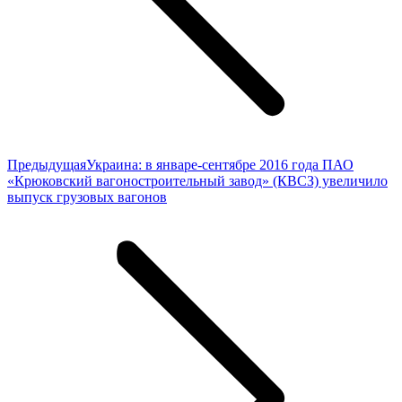
Предыдущая
Предыдущая
Украина: в январе-сентябре 2016 года ПАО
запись:
«Крюковский вагоностроительный завод» (КВСЗ) увеличило
выпуск грузовых вагонов