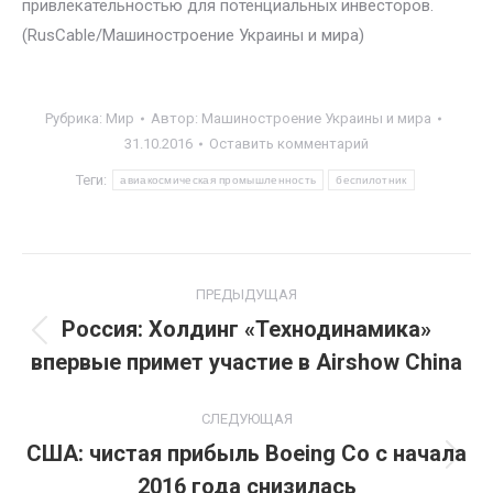
привлекательностью для потенциальных инвесторов.
(RusCable/Машиностроение Украины и мира)
Рубрика:
Мир
Автор:
Машиностроение Украины и мира
31.10.2016
Оставить комментарий
Теги:
авиакосмическая промышленность
беспилотник
Навигация
ПРЕДЫДУЩАЯ
по
Россия: Холдинг «Технодинамика»
Предыдущая
впервые примет участие в Airshow China
записям
запись:
СЛЕДУЮЩАЯ
США: чистая прибыль Boeing Co с начала
Следующая
2016 года снизилась