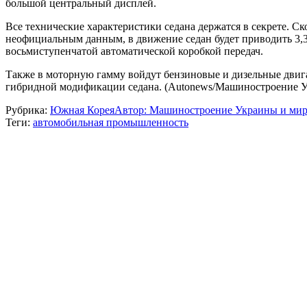
большой центральный дисплей.
Все технические характеристики седана держатся в секрете. Ск
неофициальным данным, в движение седан будет приводить 3,3
восьмиступенчатой автоматической коробкой передач.
Также в моторную гамму войдут бензиновые и дизельные двига
гибридной модификации седана. (Autonews/Машиностроение У
Рубрика:
Южная Корея
Автор:
Машиностроение Украины и мир
Теги:
автомобильная промышленность
Навигация
по
записям