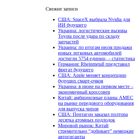
Свежие записи
США: SpaceX выбрала Nvidia для
ИИ будущего
Украина: логистические вызовы
Toyota после удара по складу
запчастей
Украина: по итогам июля продажи
новых легковых автомобилей
достигли 5754 единиц, – статистика
Германия: Rheinmetall представил
фрегат будущего
США: Apple меняет концепцию
будущих смарт-очков
Украина: в июне на первом месте –
экономичный кроссовер
Китай: амбициозные планы AMEC
на рынке передового оборудования
для выпуска чипов
США: Пентагон заказал полтора
десятка атомных подлодок
Мировой рынок: Китай
стремительно “добивает” немецкие
автогиганты