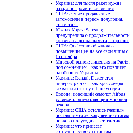
Украина: для тысяч ракет нужна
база, а не громкие заявления
США: самые продаваемые
автомобили в первом полугодия, –
статистика
Южная Корея: Samsung
предупредила о продолжительности
кризиса на рынке памяти, – прогноз
США: Qualcomm объявила о
повышении цен на все свои чипы с
1 сентября
Мировой рынок: лицензия на Patriot
под сомнением – как это повлияет
на оборону Украины
Украина: Renault Duster стал
лидером рынка – как кроссоверы
захватили страну в I полугодии
Европа: новейший самолет Airbus
установил впечатляющий мировой
рекорд
Украина: США остались главным
поставщиком легковушек по итогам
первого полугодия, – статистика
Украина: что принесет
сотрудничество с гигантом