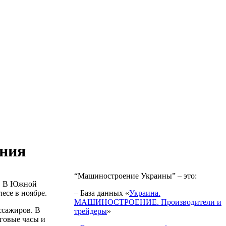
ения
“Машиностроение Украины” – это:
a. В Южной
есе в ноябре.
– База данных «
Украина.
МАШИНОСТРОЕНИЕ. Производители и
ссажиров. В
трейдеры
»
оговые часы и