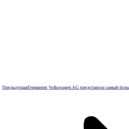
Предыдущая
Предыдущая
Германия: Volkswagen AG представила самый бол
запись: