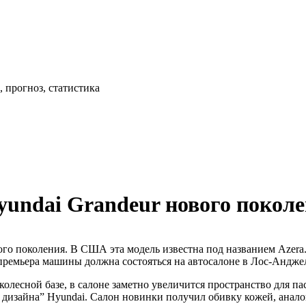
 прогноз, статистика
undai Grandeur нового покол
ого поколения. В США эта модель известна под названием Azer
премьера машины должна состояться на автосалоне в Лос-Анджел
олесной базе, в салоне заметно увеличится пространство для па
у дизайна” Hyundai. Салон новинки получил обивку кожей, анал