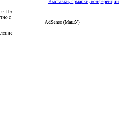
–
Выставки, ярмарки, конференции
се. По
тно с
AdSense (МашУ)
вление